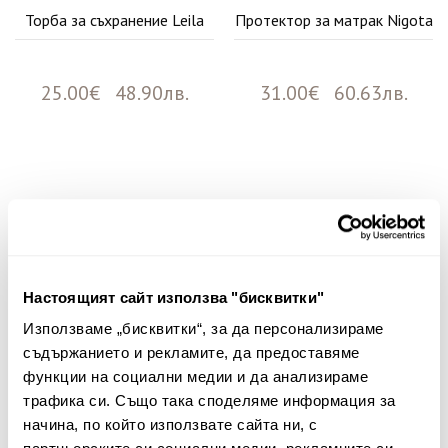
Торба за съхранение Leila
Протектор за матрак Nigota
25.00€ 48.90лв.
31.00€ 60.63лв.
Няма мнения за този продукт.
Споделете Вашето мнение
Име
Настоящият сайт използва "бисквитки"
Използваме „бисквитки“, за да персонализираме
съдържанието и рекламите, да предоставяме
функции на социални медии и да анализираме
Вашият коментар:
трафика си. Също така споделяме информация за
начина, по който използвате сайта ни, с