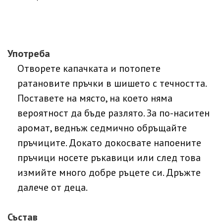
Употреба
Отворете капачката и потопете
ратановите пръчки в шишето с течността.
Поставете на място, на което няма
вероятност да бъде разлято. За по-наситен
аромат, веднъж седмично обръщайте
пръчиците. Докато докосвате напоените
пръчици носете ръкавици или след това
измийте много добре ръцете си. Дръжте
далече от деца.
Състав