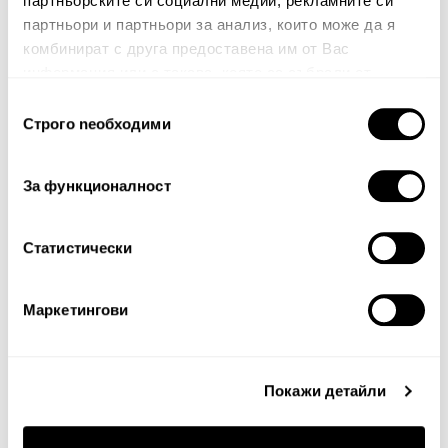
партньорските си социални медии, рекламните си
партньори и партньори за анализ, които може да я
комбинират с друга предоставена им от Вас
информация или с такава, която са събрали от
ползването от Ваша страна на услугите им.
Избор
Строго nеобходими
на
Забележка: HTML не се поддържа!
съгласие
Оценка:
Най-ниска
Най-висока
За функционалност
Тест за сигурност
Статистически
Маркетингови
Покажи детайли
Продължи