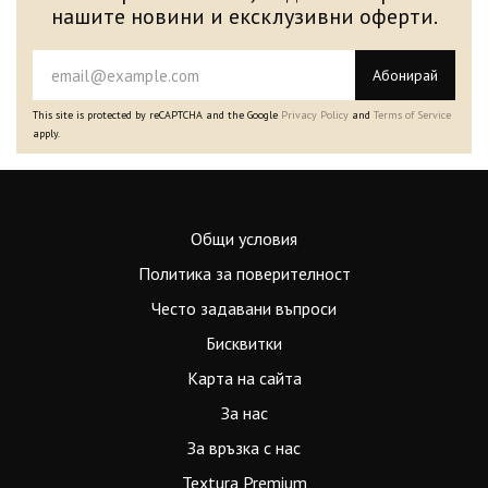
нашите новини и ексклузивни оферти.
Абонирай
This site is protected by reCAPTCHA and the Google
Privacy Policy
and
Terms of Service
apply.
Общи условия
Политика за поверителност
Често задавани въпроси
Бисквитки
Карта на сайта
За нас
За връзка с нас
Textura Premium