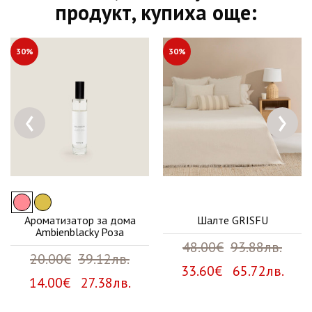
продукт, купиха още:
30%
30%
‹
›
Ароматизатор за дома
Шалте GRISFU
Ambienblacky Роза
48.00€
93.88лв.
20.00€
39.12лв.
33.60€ 65.72лв.
14.00€ 27.38лв.