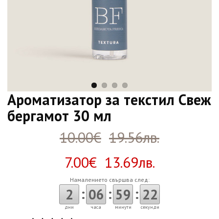
Ароматизатор за текстил Свеж
бергамот 30 мл
10.00€
19.56лв.
7.00€ 13.69лв.
Намалението свършва след:
:
:
:
2
06
59
21
дни
часа
минути
секунди