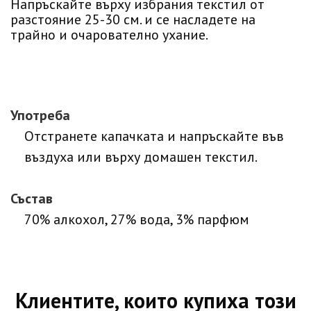
Напръскайте върху избрания текстил от
разстояние 25-30 см. и се насладете на
трайно и очарователно ухание.
Употреба
Отстранете капачката и напръскайте във
въздуха или върху домашен текстил.
Състав
70% алкохол, 27% вода, 3% парфюм
Клиентите, които купиха този