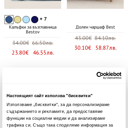
+ 7
Калъфки за възглавница
Долен чаршаф Best
Bestov
43.00€
84.10лв.
34.00€
66.50лв.
30.10€ 58.87лв.
23.80€ 46.55лв.
Няма мнения за този продукт.
Споделете Вашето мнение
Настоящият сайт използва "бисквитки"
Име
Използваме „бисквитки“, за да персонализираме
съдържанието и рекламите, да предоставяме
функции на социални медии и да анализираме
трафика си. Също така споделяме информация за