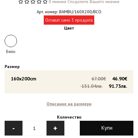
0 мнения
Споделете Вашето мнение
Арт. номер: BAMBU/160X200/BCO
Остават само 3 продукта
Цвят
Бяло
Размер
160x200cm
67.00€
46.90€
131.04лв.
91.73лв.
Описание на размери
Количество
-
+
Купи