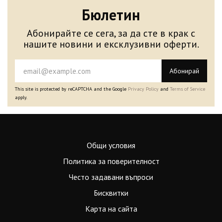
Бюлетин
Абонирайте се сега, за да сте в крак с
нашите новини и ексклузивни оферти.
Абонирай
This site is protected by reCAPTCHA and the Google
Privacy Policy
and
Terms of Service
apply.
Общи условия
Политика за поверителност
Често задавани въпроси
Бисквитки
Карта на сайта