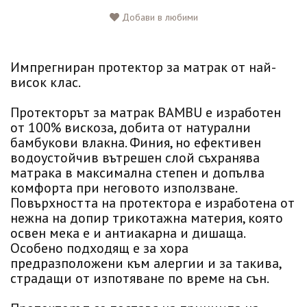
Добави в любими
Импрегниран протектор за матрак от най-
висок клас.
Протекторът за матрак BAMBU е изработен
от 100% вискоза, добита от натурални
бамбукови влакна. Финия, но ефективен
водоустойчив вътрешен слой съхранява
матрака в максимална степен и допълва
комфорта при неговото използване.
Повърхността на протектора е изработена от
нежна на допир трикотажна материя, която
освен мека е и антиакарна и дишаща.
Особено подходящ е за хора
предразположени към алергии и за такива,
страдащи от изпотяване по време на сън.