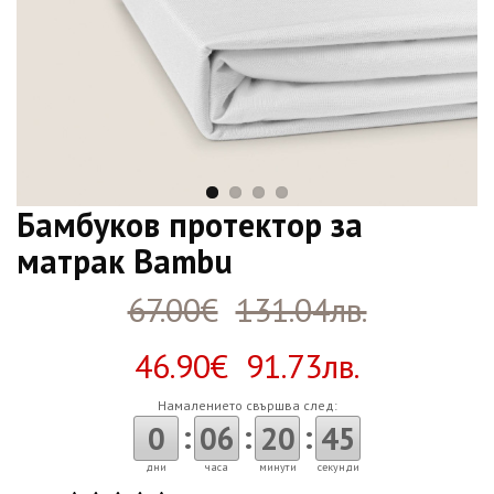
Бамбуков протектор за
матрак Bambu
67.00€
131.04лв.
46.90€ 91.73лв.
Намалението свършва след:
:
:
:
0
06
20
44
дни
часа
минути
секунди