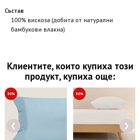
Състав
100% вискоза (добита от натурални
бамбукови влакна)
Клиентите, които купиха този
продукт, купиха още:
30%
30%
‹
›