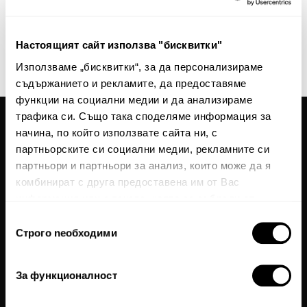
нашите новини и ексклузивни оферти.
Абонирай
Настоящият сайт използва "бисквитки"
This site is protected by reCAPTCHA and the Google
Privacy Policy
and
Terms of Service
Използваме „бисквитки“, за да персонализираме
apply.
съдържанието и рекламите, да предоставяме
функции на социални медии и да анализираме
трафика си. Също така споделяме информация за
начина, по който използвате сайта ни, с
Общи условия
партньорските си социални медии, рекламните си
Политика за поверителност
партньори и партньори за анализ, които може да я
комбинират с друга предоставена им от Вас
Често задавани въпроси
информация или с такава, която са събрали от
Бисквитки
ползването от Ваша страна на услугите им.
Избор
Карта на сайта
Строго nеобходими
на
За нас
съгласие
За връзка с нас
За функционалност
Textura Premium