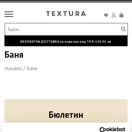
Toggle
Кошни
navigation
БЕЗПЛАТНА ДОСТАВКА за поръчки над
70 €,
136.91 лв.
Баня
Начало
/
Баня
Бюлетин
Абонирайте се сега, за да сте в крак с