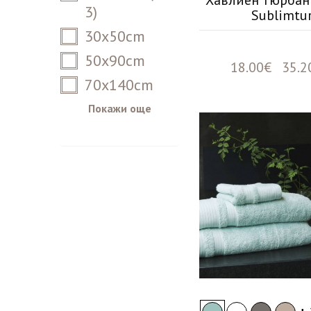
Хавлиен тюрбан 
3)
Sublimtu
30x50cm
50x90cm
18.00€ 35.2
70x140cm
Покажи още