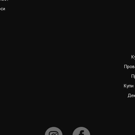
оси
К
Пров
П
Купи 
Дек