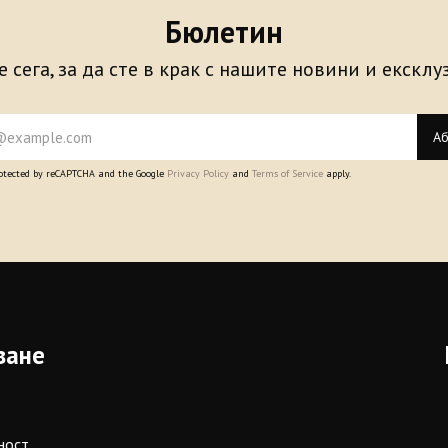
Бюлетин
 сега, за да сте в крак с нашите новини и екскл
Аб
protected by reCAPTCHA and the Google
Privacy Policy
and
Terms of Service
apply.
ване
ност