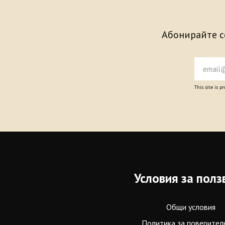
Абонирайте се
This site is 
Условия за полз
Общи условия
Политика за поверител