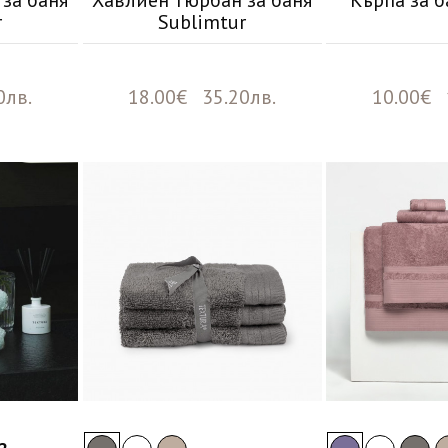
за баня
Хавлиен тюрбан за баня
Кърпа за б
r
Sublimtur
0лв.
18.00€ 35.20лв.
10.00€ 