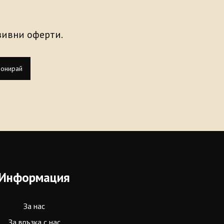
узивни оферти.
онирай
Информация
За нас
За връзка с нас