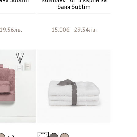
аня Sublim
Комплект от 3 кърпи за
баня Sublim
19.56лв.
15.00€ 29.34лв.