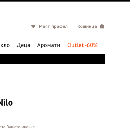
Моят профил
Кошница
кло
Деца
Аромати
Outlet -60%
Nilo
ете Вашето мнение