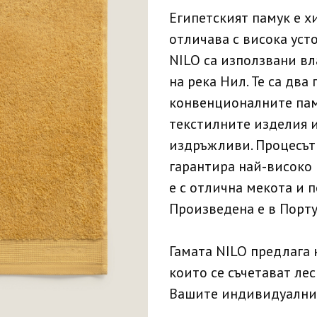
Египетският памук е х
отличава с висока уст
NILO са използвани вл
на река Нил. Те са два
конвенционалните пам
текстилните изделия 
издръжливи. Процесът 
гарантира най-високо 
е с отлична мекота и 
Произведена е в Порту
Гамата NILO предлага 
които се съчетават лес
Вашите индивидуални