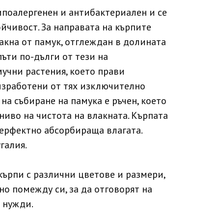
ипоалергенен и антибактериален и се
ойчивост. За направата на кърпите
акна от памук, отглеждан в долината
 пъти по-дълги от тези на
учни растения, което прави
изработени от тях изключително
на събиране на памука е ръчен, което
ниво на чистота на влакната. Кърпата
перфектно абсорбираща влагата.
галия.
кърпи с различни цветове и размери,
но помежду си, за да отговорят на
 нужди.