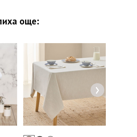
пиха още:
›