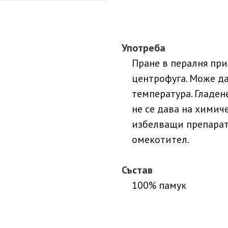
Употреба
Пране в пералня при
центрофуга. Може да
температура. Гладен
не се дава на химич
избелващи препарати
омекотител.
Състав
100% памук