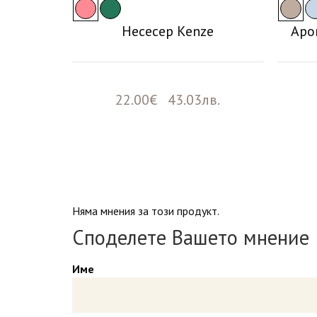
лавница
Несесер Kenze
Аро
лв.
22.00€ 43.03лв.
Няма мнения за този продукт.
Споделете Вашето мнение
Име