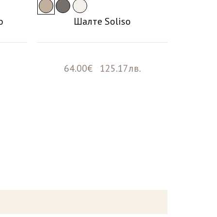
o
Шалте Soliso
Калъ
64.00€ 125.17лв.
28