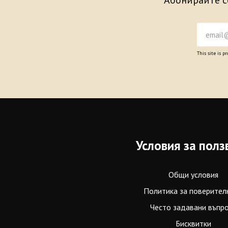
Абонирайте се
This site is 
Условия за полз
Общи условия
Политика за поверител
Често задавани въпр
Бисквитки