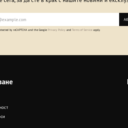
 сега, за да сте в крак с нашите новини и екскл
Аб
protected by reCAPTCHA and the Google
Privacy Policy
and
Terms of Service
apply.
ване
ност
оси