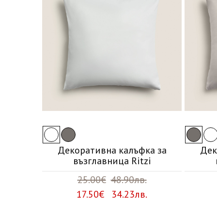
Декоративна калъфка за
Дек
възглавница Ritzi
25.00€
48.90лв.
17.50€ 34.23лв.