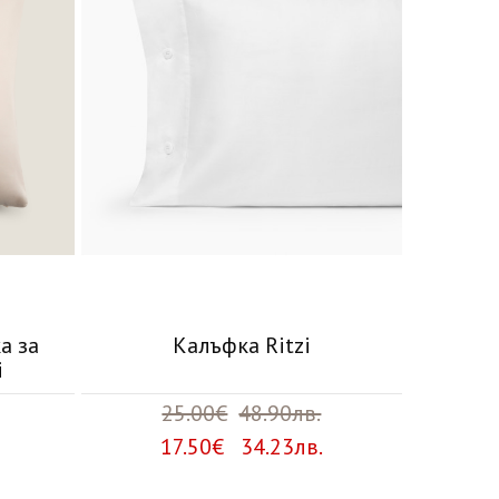
а за
Калъфка Ritzi
i
25.00€
48.90лв.
17.50€ 34.23лв.