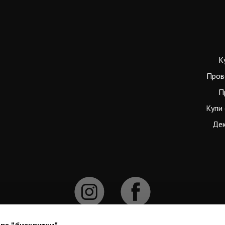
К
Пров
П
Купи 
Дек