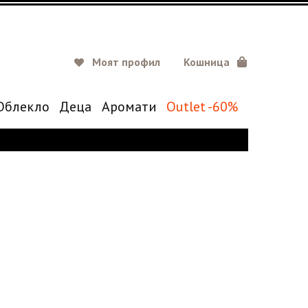
Моят профил
Кошница
Oблекло
Деца
Аромати
Outlet -60%