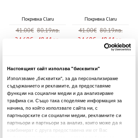
Покривка Claru
Покривка Claru
41.00€
80.19лв.
41.00€
80.19лв.
24.60€ 48.11лв.
24.60€ 48.11лв.
40%
40%
Настоящият сайт използва "бисквитки"
Използваме „бисквитки“, за да персонализираме
съдържанието и рекламите, да предоставяме
функции на социални медии и да анализираме
трафика си. Също така споделяме информация за
начина, по който използвате сайта ни, с
партньорските си социални медии, рекламните си
партньори и партньори за анализ, които може да я
комбинират с друга предоставена им от Вас
информация или с такава, която са събрали от