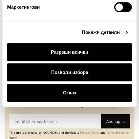
Протектор за възглавница
Протектор за възглавница
Asia
Asia
Маркетингови
10.00€
19.56лв.
12.00€
23.47лв.
7.00€ 13.69лв.
8.40€ 16.43лв.
Покажи детайли
Разреши всички
Позволи избора
Бюлетин
Отказ
Абонирайте се сега, за да сте в крак с
нашите новини и ексклузивни оферти.
Абонирай
This site is protected by reCAPTCHA and the Google
Privacy Policy
and
Terms of Service
apply.