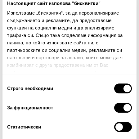
Настоящият сайт използва "бисквитки"
Използваме „бисквитки“, за да персонализираме
Протектор за възглавница
Протектор за възглавница
съдържанието и рекламите, да предоставяме
Anfun
Anfun
функции на социални медии и да анализираме
16.00€
31.29лв.
16.00€
31.29лв.
трафика си. Също така споделяме информация за
11.20€ 21.91лв.
11.20€ 21.91лв.
начина, по който използвате сайта ни, с
партньорските си социални медии, рекламните си
партньори и партньори за анализ, които може да я
комбинират с друга предоставена им от Вас
30%
30%
информация или с такава, която са събрали от
ползването от Ваша страна на услугите им.
Избор
Строго nеобходими
на
съгласие
За функционалност
Статистически