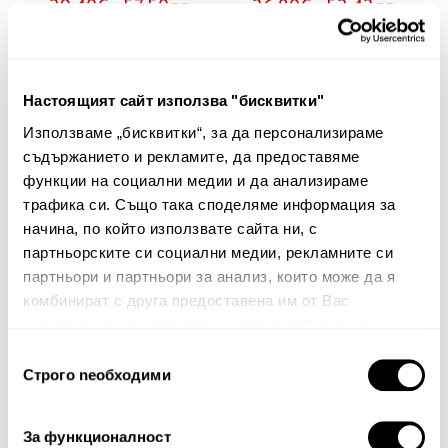
29.40€ 57.50лв.
26.80€ 52.42лв.
30%
30%
Настоящият сайт използва "бисквитки"
Използваме „бисквитки“, за да персонализираме
съдържанието и рекламите, да предоставяме
функции на социални медии и да анализираме
трафика си. Също така споделяме информация за
начина, по който използвате сайта ни, с
партньорските си социални медии, рекламните си
партньори и партньори за анализ, които може да я
комбинират с друга предоставена им от Вас
информация или с такава, която са събрали от
Плажна чанта Rasqi
Плажна чанта Rasqi
ползването от Ваша страна на услугите им.
Избор
50.00€
97.79лв.
50.00€
97.79лв.
Строго nеобходими
на
35.00€ 68.45лв.
35.00€ 68.45лв.
съгласие
За функционалност