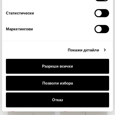
60%
30%
Статистически
Маркетингови
Покажи детайли
Разреши всички
Плажна чанта Zandra
Чанта за пазар RERI
72.00€
140.82лв.
14.00€
27.38лв.
Позволи избора
28.80€ 56.33лв.
9.80€ 19.17лв.
Отказ
30%
30%