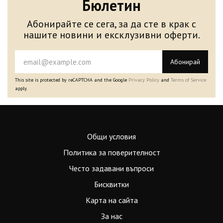
Бюлетин
Абонирайте се сега, за да сте в крак с
нашите новини и ексклузивни оферти.
Абонирай
This site is protected by reCAPTCHA and the Google
Privacy Policy
and
Terms of Service
apply.
Общи условия
Политика за поверителност
Често задавани въпроси
Бисквитки
Карта на сайта
За нас