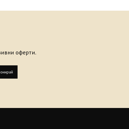
узивни оферти.
онирай