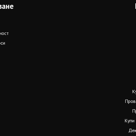
ване
ност
оси
К
Пров
П
Купи 
Дек