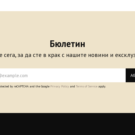
Бюлетин
 сега, за да сте в крак с нашите новини и екскл
Аб
protected by reCAPTCHA and the Google
Privacy Policy
and
Terms of Service
apply.