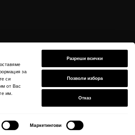
Разреши всички
доставяме
формация за
стойностите в евро
Позволи избора
те си
 е възможно да се
им от Вас
те им.
Отказ
Маркетингови