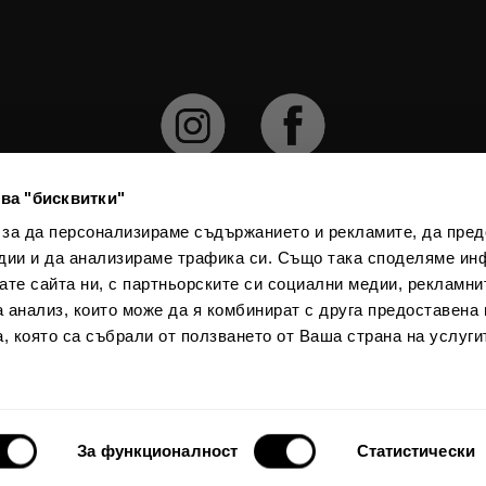
ва "бисквитки"
 за да персонализираме съдържанието и рекламите, да пре
дии и да анализираме трафика си. Също така споделяме ин
численията официален курс е 1 € = 1.95583 лв. При конвертирането на 
вате сайта ни, с партньорските си социални медии, рекламни
тивните изисквания за закръгляне и действащите правила, поради което
а анализ, които може да я комбинират с друга предоставена 
получат незначителни разлики в общите суми.
, която са събрали от ползването от Ваша страна на услуги
Textura Spain
100% сигурно плащане
За функционалност
Статистически