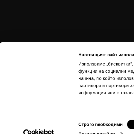
Настоящият сайт използ
Използваме „бисквитки“,
функции на социални ме
Използваният в из
начина, по който използ
са спазени норма
партньори и партньори з
информация или с такава
Избор
Строго nеобходими
на
Покажи детайли