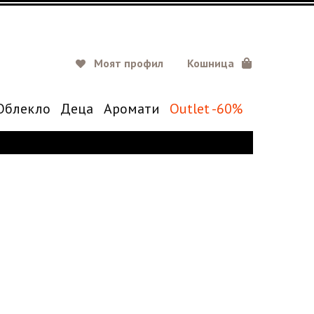
Моят профил
Кошница
Oблекло
Деца
Аромати
Outlet -60%