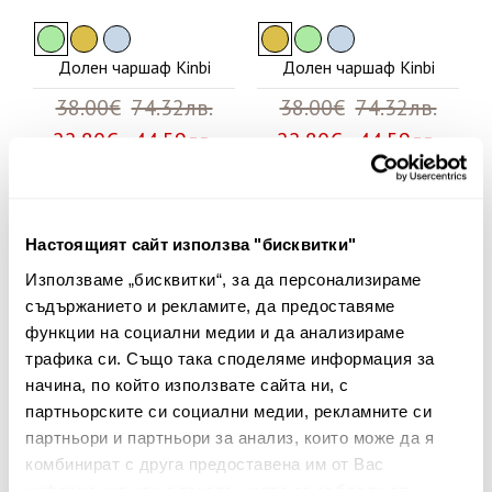
Долен чаршаф Kinbi
Долен чаршаф Kinbi
38.00€
74.32лв.
38.00€
74.32лв.
22.80€ 44.59лв.
22.80€ 44.59лв.
40%
Настоящият сайт използва "бисквитки"
Използваме „бисквитки“, за да персонализираме
съдържанието и рекламите, да предоставяме
функции на социални медии и да анализираме
трафика си. Също така споделяме информация за
начина, по който използвате сайта ни, с
партньорските си социални медии, рекламните си
партньори и партньори за анализ, които може да я
комбинират с друга предоставена им от Вас
информация или с такава, която са събрали от