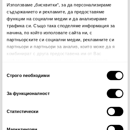
Комплект от две калъфки
Плик за завивка Lux
Използваме „бисквитки“, за да персонализираме
за сън Lux
съдържанието и рекламите, да предоставяме
162.00€
316.84лв.
функции на социални медии и да анализираме
56.00€
109.53лв.
113.40€ 221.79лв.
трафика си. Също така споделяме информация за
39.20€ 76.67лв.
начина, по който използвате сайта ни, с
партньорските си социални медии, рекламните си
партньори и партньори за анализ, които може да я
комбинират с друга предоставена им от Вас
30%
информация или с такава, която са събрали от
ползването от Ваша страна на услугите им.
Избор
Строго nеобходими
на
съгласие
За функционалност
Статистически
Чаршаф без ластик Lux
Маркетингови