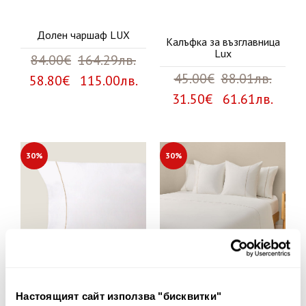
Долен чаршаф LUX
Калъфка за възглавница
Lux
84.00€
164.29лв.
45.00€
88.01лв.
58.80€ 115.00лв.
31.50€ 61.61лв.
30%
30%
Настоящият сайт използва "бисквитки"