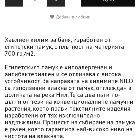
Добави в любими
Хавлиен килим за баня, изработен от
египетски памук, с плътност на материята
700 гр./м2.
Египетският памук е хипоалергенен и
антибактериален и се отличава с висока
устойчивост. За направата на килимите NILO
са използвани влакна от памук, отглеждан в
долината на река Нил. Те са два пъти по-
дълги от тези на конвенционалните памучни
растения, което прави текстилните изделия
изработени от тях изключително
издръжливи. Процесът на събиране на памука
е ръчен, което гарантира най-високо ниво на
чистота на влакната.