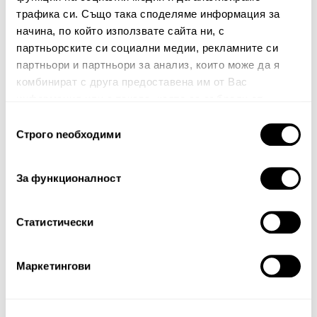
трафика си. Също така споделяме информация за
начина, по който използвате сайта ни, с
Вашият коментар:
партньорските си социални медии, рекламните си
партньори и партньори за анализ, които може да я
комбинират с друга предоставена им от Вас
информация или с такава, която са събрали от
ползването от Ваша страна на услугите им.
Избор
Строго nеобходими
на
съгласие
За функционалност
Забележка: HTML не се поддържа!
Оценка:
Най-ниска
Най-висока
Статистически
Тест за сигурност
Маркетингови