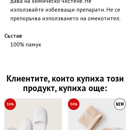
дава на химическо чистене. Не
използвайте избелващи препарати. Не се
препоръчва използването на омекотител.
Състав
100% памук
Клиентите, които купиха този
продукт, купиха още:
30%
30%