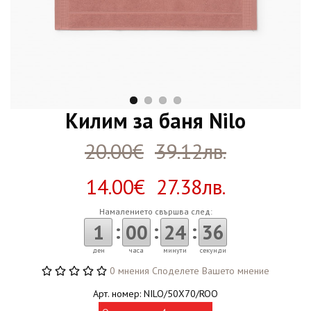
Килим за баня Nilo
20.00€
39.12лв.
14.00€ 27.38лв.
Намалението свършва след:
:
:
:
1
00
24
35
ден
часа
минути
секунди
0 мнения
Споделете Вашето мнение
Арт. номер: NILO/50X70/ROO