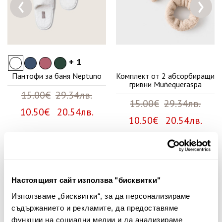
‹
›
+ 1
Пантофи за баня Neptuno
Комплект от 2 абсорбиращи
гривни Muñequeraspa
15.00€
29.34лв.
15.00€
29.34лв.
10.50€ 20.54лв.
10.50€ 20.54лв.
Няма мнения за този продукт.
Настоящият сайт използва "бисквитки"
Споделете Вашето мнение
Използваме „бисквитки“, за да персонализираме
Име
съдържанието и рекламите, да предоставяме
функции на социални медии и да анализираме