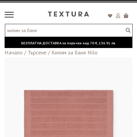
Toggle
Кошни
navigation
БЕЗПЛАТНА ДОСТАВКА за поръчки над
70 €,
136.91 лв.
Начало
/
Търсене
/
Килим за баня Nilo