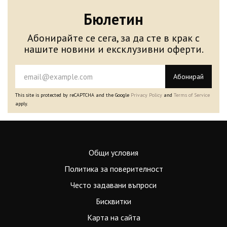
Бюлетин
Абонирайте се сега, за да сте в крак с
нашите новини и ексклузивни оферти.
Абонирай
This site is protected by reCAPTCHA and the Google
Privacy Policy
and
Terms of Service
apply.
Общи условия
Политика за поверителност
Често задавани въпроси
Бисквитки
Карта на сайта