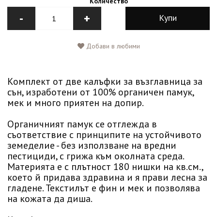
Количество
-
+
Купи
Добави в любими
Комплект от две калъфки за възглавница за
сън, изработени от 100% органичен памук,
мек и много приятен на допир.
Органичният памук се отглежда в
съответствие с принципите на устойчивото
земеделие - без използване на вредни
пестициди, с грижа към околната среда.
Материята е с плътност 180 нишки на кв.см.,
което й придава здравина и я прави лесна за
гладене. Текстилът е фин и мек и позволява
на кожата да диша.