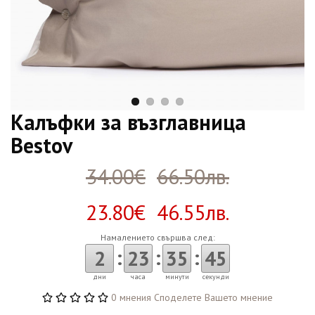
Калъфки за възглавница
Bestov
34.00€
66.50лв.
23.80€ 46.55лв.
Намалението свършва след:
:
:
:
2
23
35
44
дни
часа
минути
секунди
0 мнения
Споделете Вашето мнение