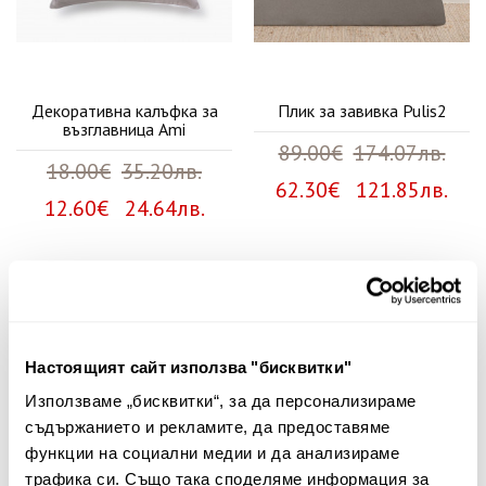
Декоративна калъфка за
Плик за завивка Pulis2
възглавница Ami
89.00€
174.07лв.
18.00€
35.20лв.
62.30€ 121.85лв.
12.60€ 24.64лв.
Няма мнения за този продукт.
Споделете Вашето мнение
Настоящият сайт използва "бисквитки"
Име
Използваме „бисквитки“, за да персонализираме
съдържанието и рекламите, да предоставяме
функции на социални медии и да анализираме
трафика си. Също така споделяме информация за