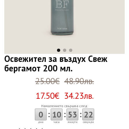
Освежител за въздух Свеж
бергамот 200 мл.
25.00€
48.90лв.
17.50€ 34.23лв.
Намалението свършва след:
:
:
:
0
10
53
21
дни
часа
минути
секунди