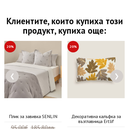
Клиентите, които купиха този
продукт, купиха още:
20%
20%
‹
›
Плик за завивка SENLIN
Декоративна калъфка за
възглавница Ertlif
95.00€
185.80лв.