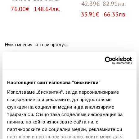
42.39€
82.91лв.
76.00€ 148.64лв.
33.91€ 66.33лв.
Няма мнения за този продукт.
Споделете Вашето мнение
Име
Настоящият сайт използва "бисквитки"
Използваме „бисквитки“, за да персонализираме
Вашият коментар:
съдържанието и рекламите, да предоставяме
функции на социални медии и да анализираме
трафика си. Също така споделяме информация за
начина, по който използвате сайта ни, с
партньорските си социални медии, рекламните си
партньори и партньори за анализ, които може да я