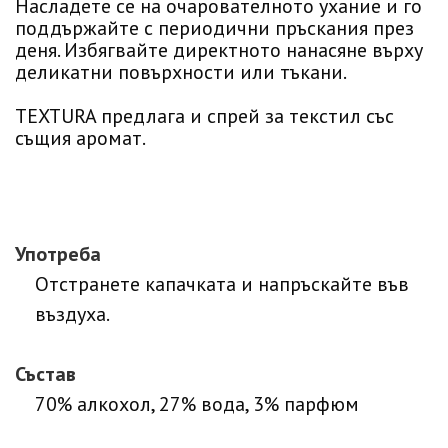
Насладете се на очарователното ухание и го
поддържайте с периодични пръскания през
деня. Избягвайте директното нанасяне върху
деликатни повърхности или тъкани.
TEXTURA предлага и спрей за текстил със
същия аромат.
Употреба
Отстранете капачката и напръскайте във
въздуха.
Състав
70% алкохол, 27% вода, 3% парфюм