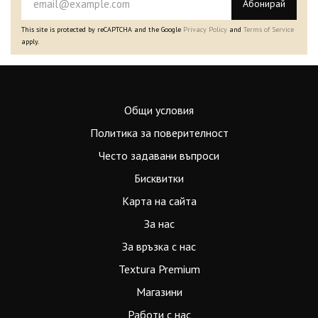
Абонирай
This site is protected by reCAPTCHA and the Google
Privacy Policy
and
Terms of Service
apply.
Общи условия
Политика за поверителност
Често задавани въпроси
Бисквитки
Карта на сайта
За нас
За връзка с нас
Textura Premium
Магазини
Работи с нас