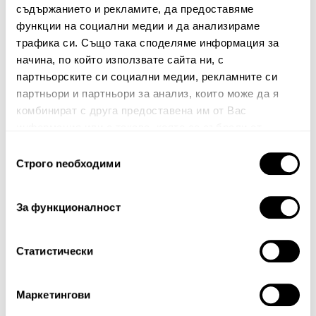
съдържанието и рекламите, да предоставяме
функции на социални медии и да анализираме
трафика си. Също така споделяме информация за
Играчка за гушкане PELUDA
начина, по който използвате сайта ни, с
Мека играчка Marley
партньорските си социални медии, рекламните си
16.00€
31.29лв.
29.00€
56.72лв.
партньори и партньори за анализ, които може да я
11.20€ 21.90лв.
комбинират с друга предоставена им от Вас
23.20€ 45.38лв.
информация или с такава, която са събрали от
ползването от Ваша страна на услугите им.
Избор
Строго nеобходими
на
40%
40%
съгласие
За функционалност
Статистически
Маркетингови