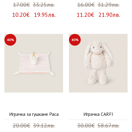
17.00€
33.25лв.
16.00€
31.29лв.
10.20€ 19.95лв.
11.20€ 21.90лв.
40%
40%
Играчка за гушкане Paca
Играчка CARFI
20.00€
39.12лв.
30.00€
58.67лв.