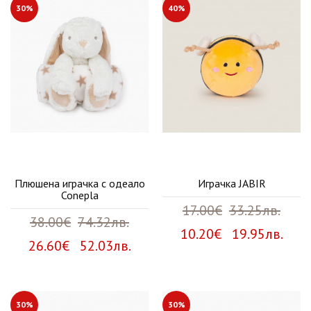
30%
40%
Плюшена играчка с одеало
Играчка JABIR
Conepla
17.00€
33.25лв.
38.00€
74.32лв.
10.20€ 19.95лв.
26.60€ 52.03лв.
30%
30%