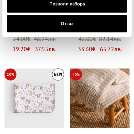
Позволи избора
Отказ
Одеяло Gali
Одеяло Conu
24.00€
46.94лв.
42.00€
82.14лв.
19.20€ 37.55лв.
33.60€ 65.72лв.
20%
40%