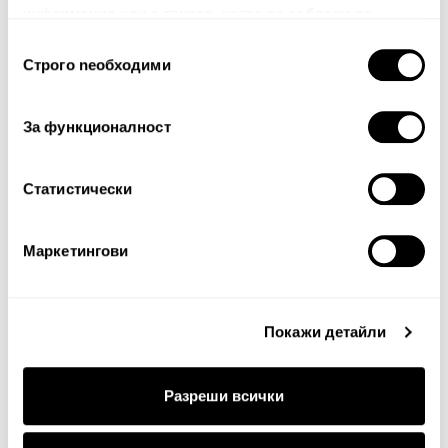
информация или с такава, която са събрали от
ползването от Ваша страна на услугите им.
Избор
Строго nеобходими
на
съгласие
Декоративно одеяло
Одеяло Koa
За функционалност
Chencua
42.00€
82.14лв.
56.00€
109.53лв.
33.60€ 65.72лв.
Статистически
28.00€ 54.77лв.
Маркетингови
20%
20%
Покажи детайли
Разреши всички