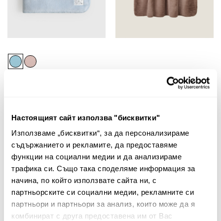
Одеяло Gali
Декоративно одеяло Stefi
24.00€
46.94лв.
68.00€
133.00лв.
19.20€ 37.55лв.
40.80€ 79.80лв.
Настоящият сайт използва "бисквитки"
Използваме „бисквитки“, за да персонализираме
съдържанието и рекламите, да предоставяме
50%
20%
функции на социални медии и да анализираме
трафика си. Също така споделяме информация за
начина, по който използвате сайта ни, с
партньорските си социални медии, рекламните си
партньори и партньори за анализ, които може да я
комбинират с друга предоставена им от Вас