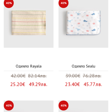
40%
40%
Одеяло Rayala
Одеяло Sealu
42.00€
82.14лв.
39.00€
76.28лв.
25.20€ 49.29лв.
23.40€ 45.77лв.
40%
40%