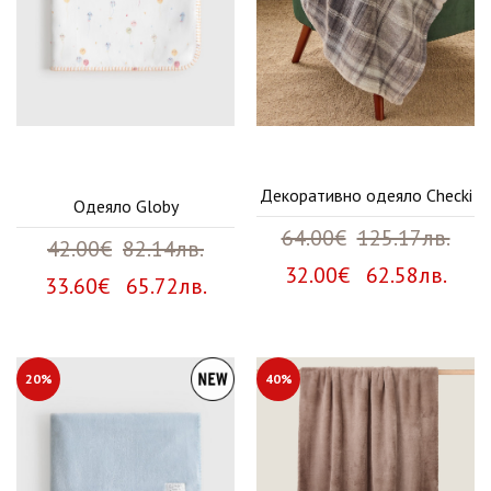
Декоративно одеяло Checki
Одеяло Globy
64.00€
125.17лв.
42.00€
82.14лв.
32.00€ 62.58лв.
33.60€ 65.72лв.
20%
40%