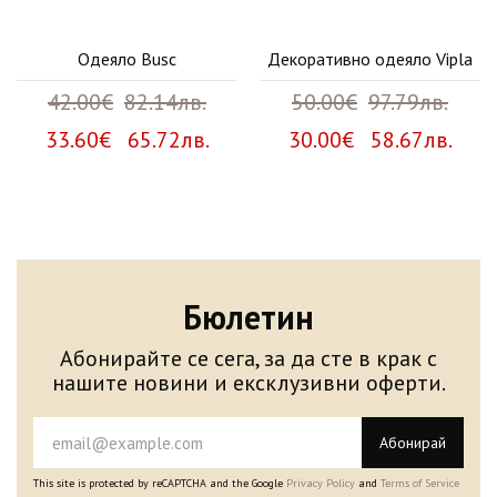
Одеяло Busc
Декоративно одеяло Vipla
42.00€
82.14лв.
50.00€
97.79лв.
33.60€ 65.72лв.
30.00€ 58.67лв.
Бюлетин
Абонирайте се сега, за да сте в крак с
нашите новини и ексклузивни оферти.
Абонирай
This site is protected by reCAPTCHA and the Google
Privacy Policy
and
Terms of Service