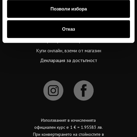
Връщане и замяна
Позволи избора
Бродерия
Купи подаръчен ваучер
Отказ
Проверка на баланс по ваучер
Препоръчай на приятел
Купи онлайн, вземи от магазин
Декларация за достъпност
Използваният в изчисленията
официален курс е 1 € = 1.95583 лв.
При конвертирането на стойностите в