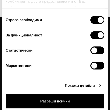
комбинират с друга предоставена им от Вас
This site is protected by reCAPTCHA and the Google
Privacy Policy
and
Terms of Service
информация или с такава, която са събрали от
apply.
ползването от Ваша страна на услугите им.
Избор
Строго nеобходими
на
съгласие
Общи условия
За функционалност
Политика за поверителност
Често задавани въпроси
Статистически
Бисквитки
Карта на сайта
Маркетингови
За нас
За връзка с нас
Покажи детайли
Textura Premium
Магазини
Разреши всички
Работи с нас