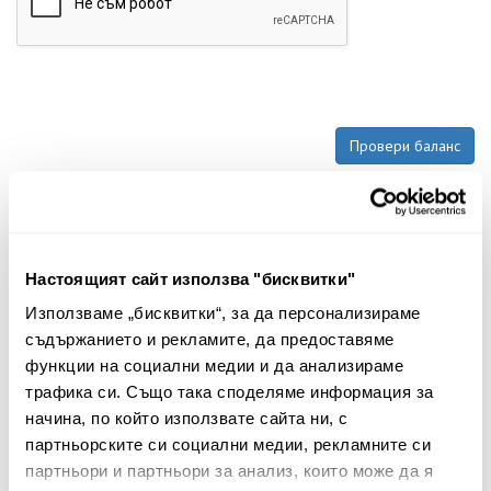
Настоящият сайт използва "бисквитки"
Използваме „бисквитки“, за да персонализираме
Бюлетин
съдържанието и рекламите, да предоставяме
функции на социални медии и да анализираме
Абонирайте се сега, за да сте в крак с
трафика си. Също така споделяме информация за
нашите новини и ексклузивни оферти.
начина, по който използвате сайта ни, с
партньорските си социални медии, рекламните си
партньори и партньори за анализ, които може да я
Абонирай