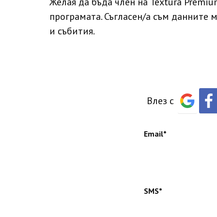
Желая да бъда член на Textura Premiu
програмата. Съгласен/а съм данните 
и събития.
Влез с
Email*
SMS*