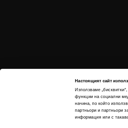
Настоящият сайт използ
Използваме „бисквитки“,
функции на социални ме
Използваният в из
начина, по който използ
са спазени норма
партньори и партньори з
информация или с такава