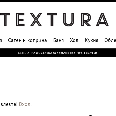
я
Сатен и коприна
Баня
Хол
Кухня
Oбле
БЕЗПЛАТНА ДОСТАВКА за поръчки над
70 €,
136.91 лв.
 влезте!
Вход
.