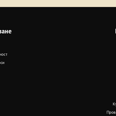
ване
ност
оси
К
Пров