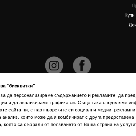
П
Купи 
Дек
ва "бисквитки"
 за да персонализираме съдържанието и рекламите, да пре
дии и да анализираме трафика си. Също така споделяме ин
численията официален курс е 1 € = 1.95583 лв. При конвертирането на 
вате сайта ни, с партньорските си социални медии, рекламни
тивните изисквания за закръгляне и действащите правила, поради което
а анализ, които може да я комбинират с друга предоставена 
получат незначителни разлики в общите суми.
, която са събрали от ползването от Ваша страна на услуги
Textura Spain