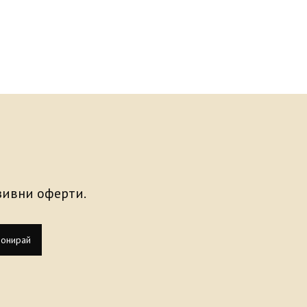
узивни оферти.
онирай