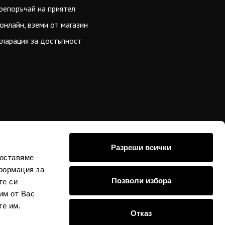
репоръчай на приятел
онлайн, вземи от магазин
ларация за достъпност
Разреши всички
доставяме
формация за
стойностите в евро
Позволи избора
те си
 е възможно да се
им от Вас
те им.
Отказ