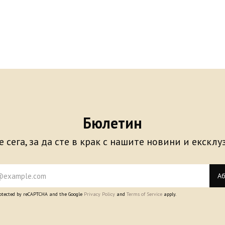
Бюлетин
 сега, за да сте в крак с нашите новини и екскл
Аб
protected by reCAPTCHA and the Google
Privacy Policy
and
Terms of Service
apply.