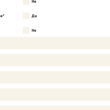
Не
не*
Да
Не