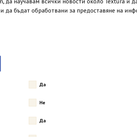
m, да научавам всички новости около Textura и 
ми да бъдат обработвани за предоставяне на инф
Да
Не
Да