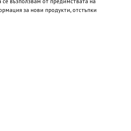
да се възползвам от предимстватa на
ормация за нови продукти, отстъпки