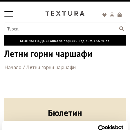
Toggle
Кошни
navigation
БЕЗПЛАТНА ДОСТАВКА за поръчки над
70 €,
136.91 лв.
Летни горни чаршафи
Начало
/
Летни горни чаршафи
Бюлетин
Абонирайте се сега, за да сте в крак с