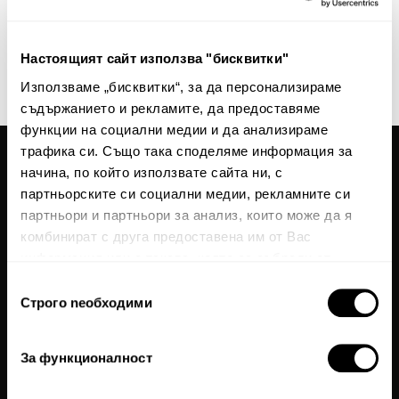
нашите новини и ексклузивни оферти.
Абонирай
Настоящият сайт използва "бисквитки"
This site is protected by reCAPTCHA and the Google
Privacy Policy
and
Terms of Service
Използваме „бисквитки“, за да персонализираме
apply.
съдържанието и рекламите, да предоставяме
функции на социални медии и да анализираме
трафика си. Също така споделяме информация за
начина, по който използвате сайта ни, с
Общи условия
партньорските си социални медии, рекламните си
Политика за поверителност
партньори и партньори за анализ, които може да я
комбинират с друга предоставена им от Вас
Често задавани въпроси
информация или с такава, която са събрали от
Бисквитки
ползването от Ваша страна на услугите им.
Избор
Карта на сайта
Строго nеобходими
на
За нас
съгласие
За връзка с нас
За функционалност
Textura Premium