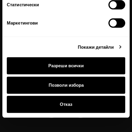
Магазини
Статистически
Работи с нас
Връщане и замяна
Маркетингови
Бродерия
Купи подаръчен ваучер
Покажи детайли
Проверка на баланс по ваучер
Препоръчай на приятел
Разреши всички
Купи онлайн, вземи от магазин
Декларация за достъпност
Позволи избора
Отказ