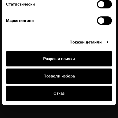
Магазини
Статистически
Работи с нас
Връщане и замяна
Маркетингови
Бродерия
Купи подаръчен ваучер
Покажи детайли
Проверка на баланс по ваучер
Препоръчай на приятел
Разреши всички
Купи онлайн, вземи от магазин
Декларация за достъпност
Позволи избора
Отказ