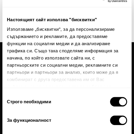
нашите новини и ексклузивни оферти.
Абонирай
Настоящият сайт използва "бисквитки"
This site is protected by reCAPTCHA and the Google
Privacy Policy
and
Terms of Service
Използваме „бисквитки“, за да персонализираме
apply.
съдържанието и рекламите, да предоставяме
функции на социални медии и да анализираме
трафика си. Също така споделяме информация за
начина, по който използвате сайта ни, с
Общи условия
партньорските си социални медии, рекламните си
Политика за поверителност
партньори и партньори за анализ, които може да я
комбинират с друга предоставена им от Вас
Често задавани въпроси
информация или с такава, която са събрали от
Бисквитки
ползването от Ваша страна на услугите им.
Избор
Карта на сайта
Строго nеобходими
на
За нас
съгласие
За връзка с нас
За функционалност
Textura Premium