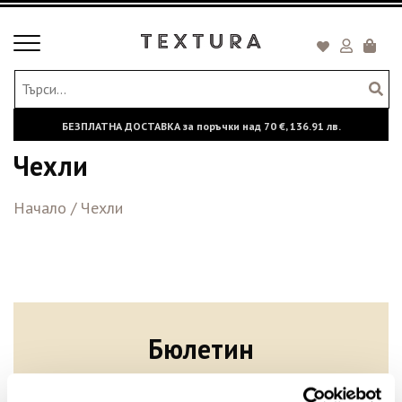
Toggle
Кошни
navigation
БЕЗПЛАТНА ДОСТАВКА за поръчки над
70 €,
136.91 лв.
Чехли
Начало
/
Чехли
Бюлетин
Абонирайте се сега, за да сте в крак с