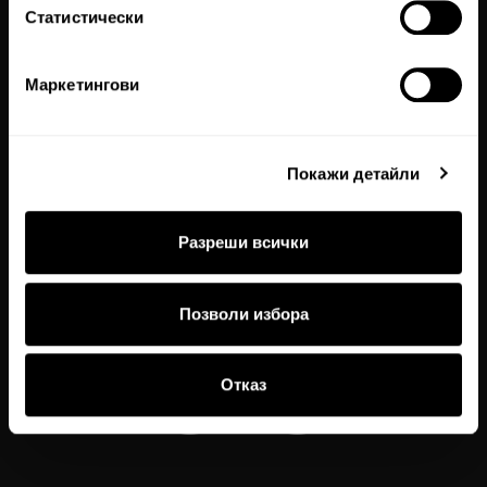
Магазини
Статистически
Работи с нас
Връщане и замяна
Маркетингови
Бродерия
Купи подаръчен ваучер
Покажи детайли
Проверка на баланс по ваучер
Препоръчай на приятел
Разреши всички
Купи онлайн, вземи от магазин
Декларация за достъпност
Позволи избора
Отказ