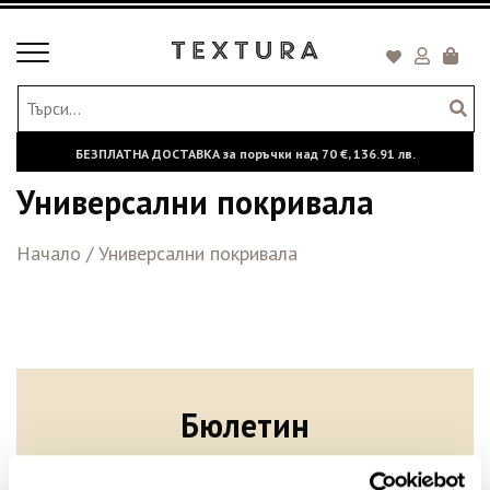
Toggle
Кошни
navigation
БЕЗПЛАТНА ДОСТАВКА за поръчки над
70 €,
136.91 лв.
Универсални покривала
Начало
/
Универсални покривала
Бюлетин
Абонирайте се сега, за да сте в крак с