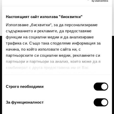
нашите новини и ексклузивни оферти.
Абонирай
Настоящият сайт използва "бисквитки"
This site is protected by reCAPTCHA and the Google
Privacy Policy
and
Terms of Service
Използваме „бисквитки“, за да персонализираме
apply.
съдържанието и рекламите, да предоставяме
функции на социални медии и да анализираме
трафика си. Също така споделяме информация за
начина, по който използвате сайта ни, с
Общи условия
партньорските си социални медии, рекламните си
Политика за поверителност
партньори и партньори за анализ, които може да я
комбинират с друга предоставена им от Вас
Често задавани въпроси
информация или с такава, която са събрали от
Бисквитки
ползването от Ваша страна на услугите им.
Избор
Карта на сайта
Строго nеобходими
на
За нас
съгласие
За връзка с нас
За функционалност
Textura Premium