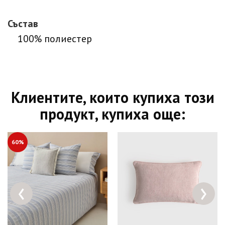
Състав
100% полиестер
Клиентите, които купиха този
продукт, купиха още:
60%
‹
›