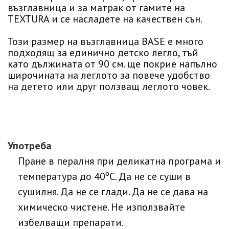
възглавница и за матрак от гамите на
TEXTURA и се насладете на качествен сън.
Този размер на възглавница BASE е много
подходящ за единично детско легло, тъй
като дължината от 90 см. ще покрие напълно
широчината на леглото за повече удобство
на детето или друг ползващ леглото човек.
Употреба
Пране в пералня при деликатна програма и
температура до 40ºC. Да не се суши в
сушилня. Да не се глади. Да не се дава на
химическо чистене. Не използвайте
избелващи препарати.