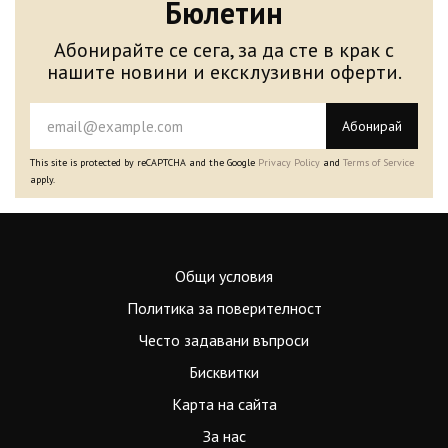
Бюлетин
Абонирайте се сега, за да сте в крак с
нашите новини и ексклузивни оферти.
Абонирай
This site is protected by reCAPTCHA and the Google
Privacy Policy
and
Terms of Service
apply.
Общи условия
Политика за поверителност
Често задавани въпроси
Бисквитки
Карта на сайта
За нас