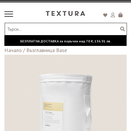
Toggle
Кошни
navigation
БЕЗПЛАТНА ДОСТАВКА за поръчки над
70 €,
136.91 лв.
Начало
/
Възглавница Base