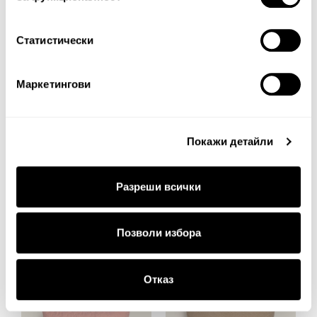
30%
30%
Статистически
Маркетингови
Покажи детайли
Декоративна калъфка за
Декоративна калъфка за
Разреши всички
възглавница Arkansas
възглавница Arkansas
22.00€
43.03лв.
12.00€
23.47лв.
Позволи избора
15.40€ 30.12лв.
8.40€ 16.43лв.
Отказ
60%
50%