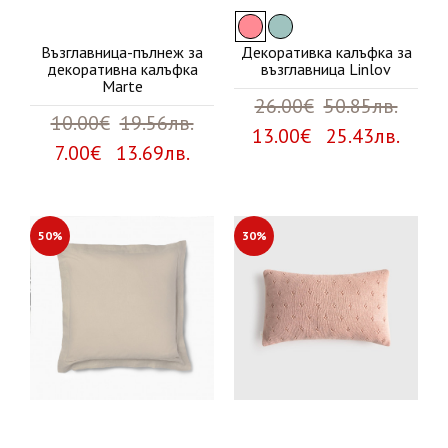
Възглавница-пълнеж за
Декоративка калъфка за
декоративна калъфка
възглавница Linlov
Marte
26.00€
50.85лв.
10.00€
19.56лв.
13.00€ 25.43лв.
7.00€ 13.69лв.
50%
30%