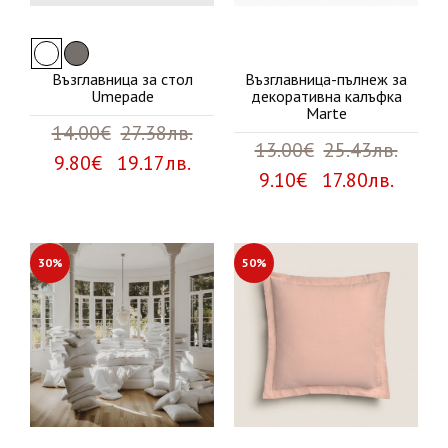
Възглавница за стол
Възглавница-пълнеж за
Umepade
декоративна калъфка
Marte
14.00€
27.38лв.
13.00€
25.43лв.
9.80€ 19.17лв.
9.10€ 17.80лв.
30%
50%