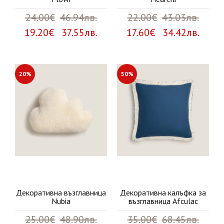
24.00€
46.94лв.
22.00€
43.03лв.
19.20€ 37.55лв.
17.60€ 34.42лв.
20%
50%
Декоративна възглавница
Декоративна калъфка за
Nubia
възглавница Afculac
25.00€
48.90лв.
35.00€
68.45лв.