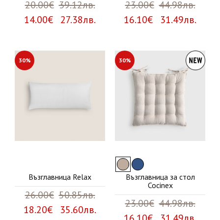
20.00€
39.12лв.
23.00€
44.98лв.
14.00€ 27.38лв.
16.10€ 31.49лв.
30%
30%
Възглавница Relax
Възглавница за стол
Cocinex
26.00€
50.85лв.
23.00€
44.98лв.
18.20€ 35.60лв.
16.10€ 31.49лв.