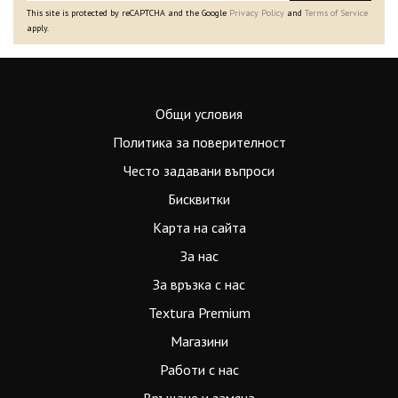
This site is protected by reCAPTCHA and the Google
Privacy Policy
and
Terms of Service
apply.
Общи условия
Политика за поверителност
Често задавани въпроси
Бисквитки
Карта на сайта
За нас
За връзка с нас
Textura Premium
Магазини
Работи с нас