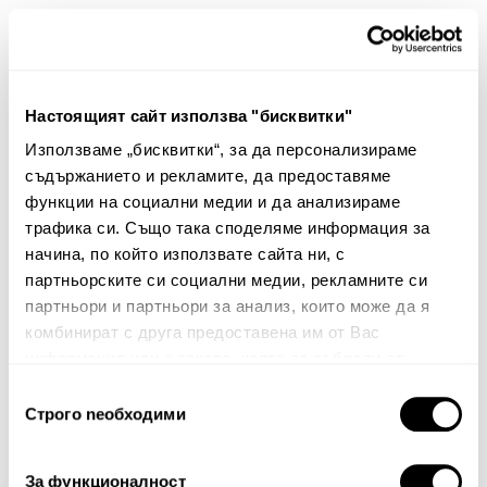
30%
50%
Настоящият сайт използва "бисквитки"
Използваме „бисквитки“, за да персонализираме
съдържанието и рекламите, да предоставяме
функции на социални медии и да анализираме
трафика си. Също така споделяме информация за
начина, по който използвате сайта ни, с
партньорските си социални медии, рекламните си
партньори и партньори за анализ, които може да я
Декоративна калъфка за
Декоративна калъфка за
комбинират с друга предоставена им от Вас
възглавница Ami
възглавница Ark
информация или с такава, която са събрали от
18.00€
35.20лв.
24.00€
46.94лв.
ползването от Ваша страна на услугите им.
Избор
12.60€ 24.64лв.
12.00€ 23.47лв.
Строго nеобходими
на
съгласие
За функционалност