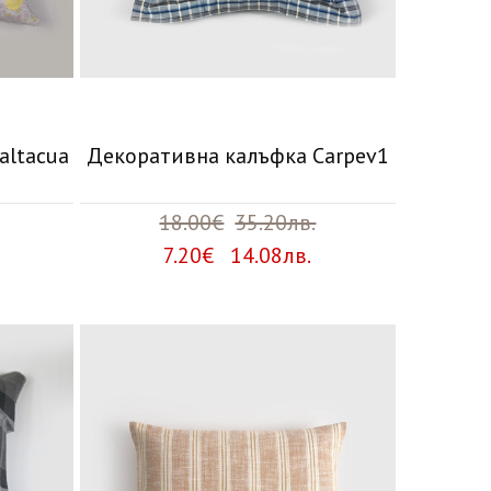
altacua
Декоративна калъфка Carpev1
18.00€
35.20лв.
7.20€ 14.08лв.