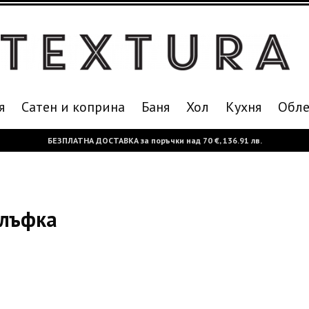
я
Сатен и коприна
Баня
Хол
Кухня
Oбле
БЕЗПЛАТНА ДОСТАВКА за поръчки над
70 €,
136.91 лв.
алъфка