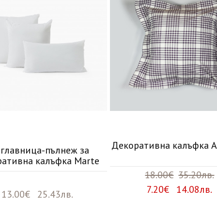
Декоративна калъфка A
зглавница-пълнеж за
ративна калъфка Marte
18.00€
35.20лв.
7.20€ 14.08лв.
13.00€ 25.43лв.