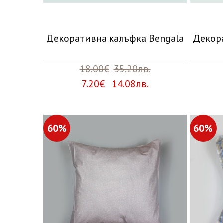
Декоративна калъфка Bengala
Декор
18.00€
35.20лв.
7.20€ 14.08лв.
60%
60%