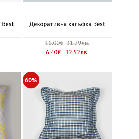
 Best
Декоративна калъфка Best
16.00€
31.29лв.
6.40€ 12.52лв.
60%