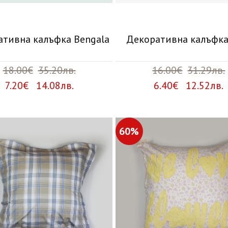
ативна калъфка Bengala
Декоративна калъфка
18.00€
35.20лв.
16.00€
31.29лв.
7.20€ 14.08лв.
6.40€ 12.52лв.
60%