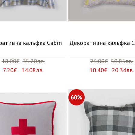
ративна калъфка Cabin
Декоративна калъфка C
18.00€
35.20лв.
26.00€
50.85лв.
7.20€ 14.08лв.
10.40€ 20.34лв.
60%