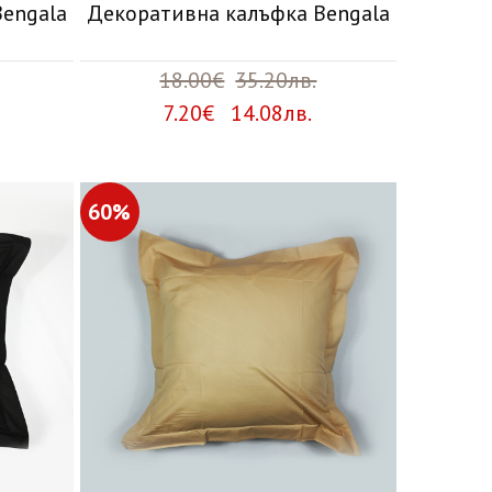
engala
Декоративна калъфка Bengala
18.00€
35.20лв.
7.20€ 14.08лв.
60%