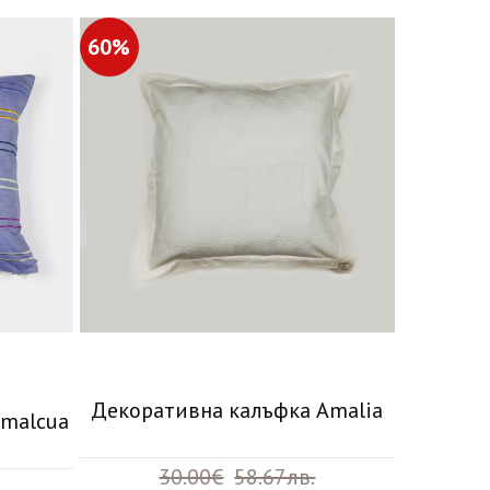
60%
Декоративна калъфка Amalia
Amalcua
30.00€
58.67лв.