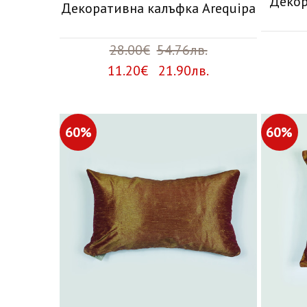
Декор
Декоративна калъфка Arequipa
28.00€
54.76лв.
11.20€ 21.90лв.
60%
60%