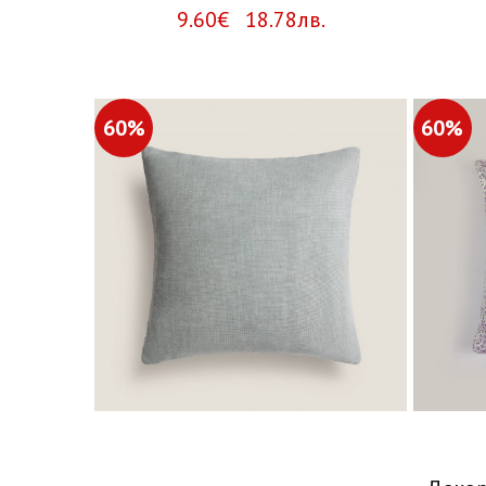
9.60€ 18.78лв.
60%
60%