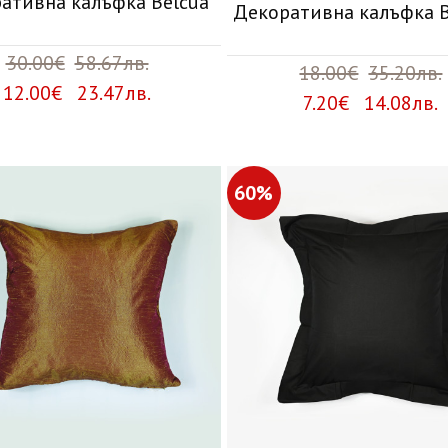
ативна калъфка Belcua
Декоративна калъфка B
30.00€
58.67лв.
18.00€
35.20лв.
12.00€ 23.47лв.
7.20€ 14.08лв.
60%