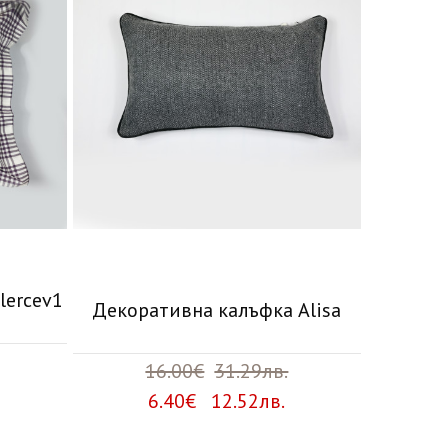
lercev1
Декоративна калъфка Alisa
16.00€
31.29лв.
6.40€ 12.52лв.