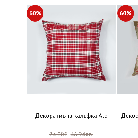
60%
60%
Декоративна калъфка Alp
Декор
24.00€
46.94лв.