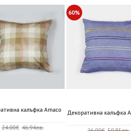
60%
ативна калъфка Amaco
Декоративна калъфка 
24.00€
46.94лв.
26.00€
50.85лв.