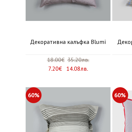
Декоративна калъфка Blumi
Деко
18.00€
35.20лв.
7.20€ 14.08лв.
60%
60%