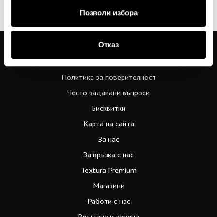
This site is protected by reCAPTCHA and the Google
Privacy Policy
and
Terms of Service
Позволи избора
apply.
Отказ
Общи условия
Политика за поверителност
Често задавани въпроси
Бисквитки
Карта на сайта
За нас
За връзка с нас
Textura Premium
Магазини
Работи с нас
Връщане и замяна