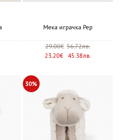
a
Мека играчка Pep
29.00€
56.72лв.
23.20€ 45.38лв.
30%