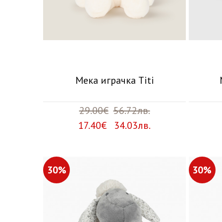
Мека играчка Titi
29.00€
56.72лв.
17.40€ 34.03лв.
30%
30%