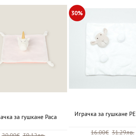
30%
Играчка за гушкане P
ачка за гушкане Paca
16.00€
31.29лв.
20.00€
39.12лв.