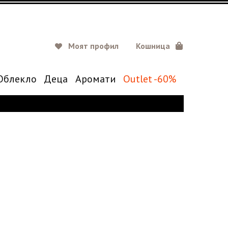
Моят профил
Кошница
Oблекло
Деца
Аромати
Outlet -60%