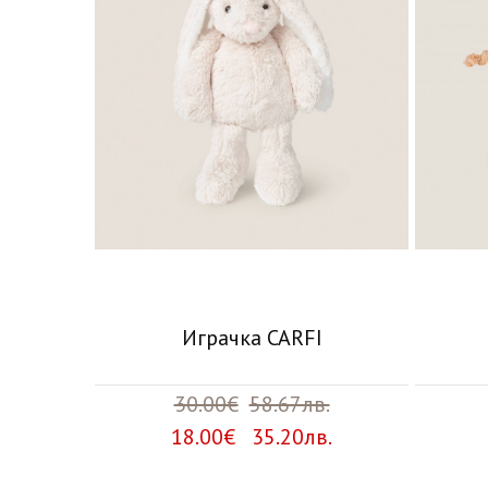
Играчка CARFI
30.00€
58.67лв.
18.00€ 35.20лв.