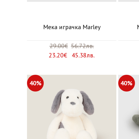
Мека играчка Marley
29.00€
56.72лв.
23.20€ 45.38лв.
40%
40%