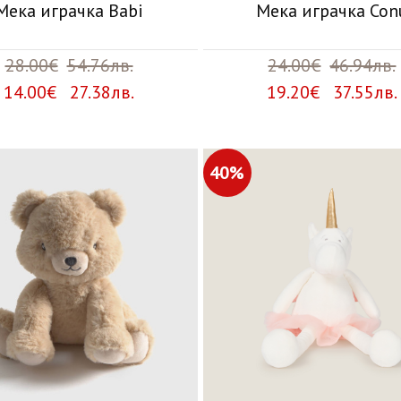
Мека играчка Babi
Мека играчка Con
28.00€
54.76лв.
24.00€
46.94лв.
14.00€ 27.38лв.
19.20€ 37.55лв.
40%