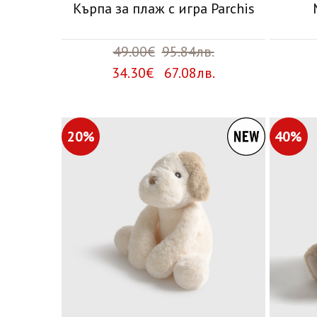
Кърпа за плаж с игра Parchis
49.00€
95.84лв.
34.30€ 67.08лв.
20%
40%