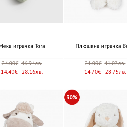
Мека играчка Tora
Плюшена играчка B
24.00€
46.94лв.
21.00€
41.07лв.
14.40€ 28.16лв.
14.70€ 28.75лв.
30%