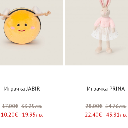
Играчка JABIR
Играчка PRINA
17.00€
33.25лв.
28.00€
54.76лв.
10.20€ 19.95лв.
22.40€ 43.81лв.