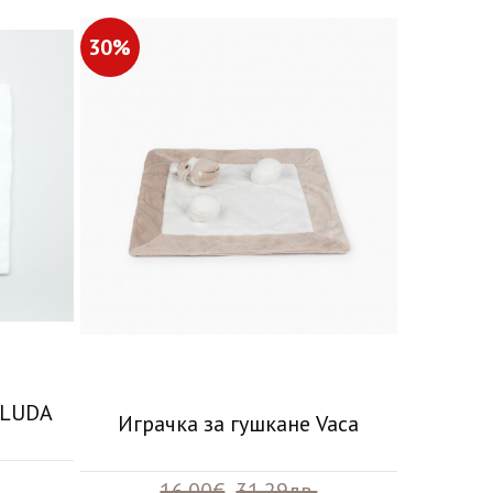
30%
ELUDA
Играчка за гушкане Vaca
16.00€
31.29лв.