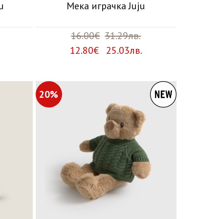
u
Мека играчка Juju
16.00€
31.29лв.
12.80€ 25.03лв.
20%