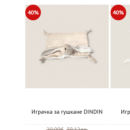
40%
40%
Играчка за гушкане DINDIN
Игр
20.00€
39.12лв.