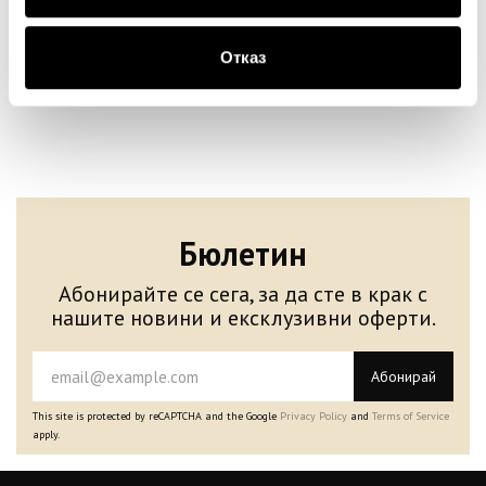
17.00€
33.25лв.
20.00€
39.12лв.
11.90€ 23.27лв.
10.00€ 19.56лв.
Отказ
Бюлетин
Абонирайте се сега, за да сте в крак с
нашите новини и ексклузивни оферти.
Абонирай
This site is protected by reCAPTCHA and the Google
Privacy Policy
and
Terms of Service
apply.