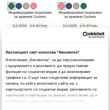
Индивидуални подложки
Индивидуални подложки
за хранене Cocinex
за хранене Cocinex
12.00€
23.47лв.
12.00€
23.47лв.
8.40€ 16.43лв.
8.40€ 16.43лв.
Настоящият сайт използва "бисквитки"
20%
50%
Използваме „бисквитки“, за да персонализираме
съдържанието и рекламите, да предоставяме
функции на социални медии и да анализираме
трафика си. Също така споделяме информация за
начина, по който използвате сайта ни, с
партньорските си социални медии, рекламните си
партньори и партньори за анализ, които може да я
комбинират с друга предоставена им от Вас
информация или с такава, която са събрали от