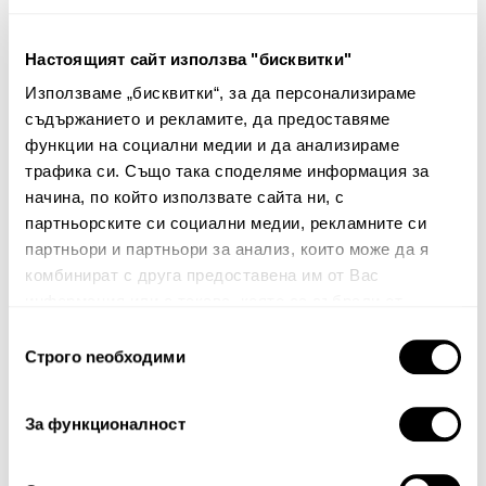
Настоящият сайт използва "бисквитки"
Използваме „бисквитки“, за да персонализираме
Калъфка за възглавница
Калъфка за възглавница
съдържанието и рекламите, да предоставяме
Silkcot
Silkcot
функции на социални медии и да анализираме
53.00€
103.66лв.
47.00€
91.92лв.
трафика си. Също така споделяме информация за
31.80€ 62.20лв.
28.20€ 55.15лв.
начина, по който използвате сайта ни, с
партньорските си социални медии, рекламните си
партньори и партньори за анализ, които може да я
комбинират с друга предоставена им от Вас
информация или с такава, която са събрали от
ползването от Ваша страна на услугите им.
Избор
Строго nеобходими
на
Бюлетин
съгласие
За функционалност
Абонирайте се сега, за да сте в крак с
нашите новини и ексклузивни оферти.