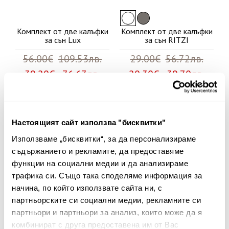
Комплект от две калъфки
Комплект от две калъфки
за сън Lux
за сън RITZI
56.00€
109.53лв.
29.00€
56.72лв.
39.20€ 76.67лв.
20.30€ 39.70лв.
30%
30%
Настоящият сайт използва "бисквитки"
Използваме „бисквитки“, за да персонализираме
съдържанието и рекламите, да предоставяме
функции на социални медии и да анализираме
трафика си. Също така споделяме информация за
начина, по който използвате сайта ни, с
партньорските си социални медии, рекламните си
партньори и партньори за анализ, които може да я
комбинират с друга предоставена им от Вас