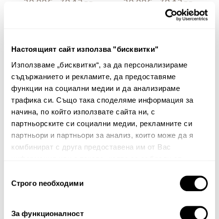
20.00€ 39.12лв.
20.00€ 39.12лв.
Настоящият сайт използва "бисквитки"
Използваме „бисквитки“, за да персонализираме
съдържанието и рекламите, да предоставяме
функции на социални медии и да анализираме
трафика си. Също така споделяме информация за
начина, по който използвате сайта ни, с
партньорските си социални медии, рекламните си
партньори и партньори за анализ, които може да я
+ 8
+ 8
комбинират с друга предоставена им от Вас
информация или с такава, която са събрали от
Килим за баня Nilo
Килим за баня Nilo
ползването от Ваша страна на услугите им.
Избор
Строго nеобходими
на
20.00€ 39.12лв.
20.00€ 39.12лв.
съгласие
За функционалност