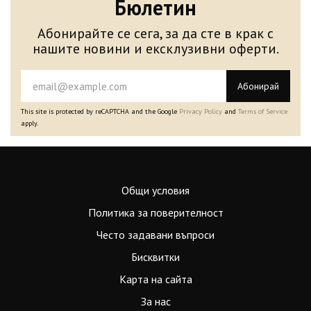
Бюлетин
Абонирайте се сега, за да сте в крак с
нашите новини и ексклузивни оферти.
Абонирай
This site is protected by reCAPTCHA and the Google
Privacy Policy
and
Terms of Service
apply.
Общи условия
Политика за поверителност
Често задавани въпроси
Бисквитки
Карта на сайта
За нас