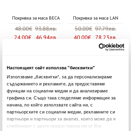
Покривка за маса BECA
Покривка за маса LAN
48.00€
93.88лв.
50.00€
97.79лв.
24.00€ 46.94лв.
40.00€ 78.23лв.
30%
30%
Настоящият сайт използва "бисквитки"
Използваме „бисквитки“, за да персонализираме
съдържанието и рекламите, да предоставяме
функции на социални медии и да анализираме
трафика си. Също така споделяме информация за
начина, по който използвате сайта ни, с
партньорските си социални медии, рекламните си
партньори и партньори за анализ, които може да я
комбинират с друга предоставена им от Вас