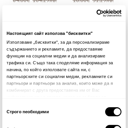
84.00€
164.29лв.
16.00€
31.29лв.
58.80€ 115.00лв.
11.20€ 21.90лв.
30%
30%
Настоящият сайт използва "бисквитки"
Използваме „бисквитки“, за да персонализираме
съдържанието и рекламите, да предоставяме
функции на социални медии и да анализираме
трафика си. Също така споделяме информация за
начина, по който използвате сайта ни, с
партньорските си социални медии, рекламните си
партньори и партньори за анализ, които може да я
комбинират с друга предоставена им от Вас
информация или с такава, която са събрали от
Протектор за възглавница
Протектор за възглавница
ползването от Ваша страна на услугите им.
Anfun
Asia
Избор
Строго nеобходими
на
16.00€
31.29лв.
10.00€
19.56лв.
съгласие
11.20€ 21.90лв.
7.00€ 13.69лв.