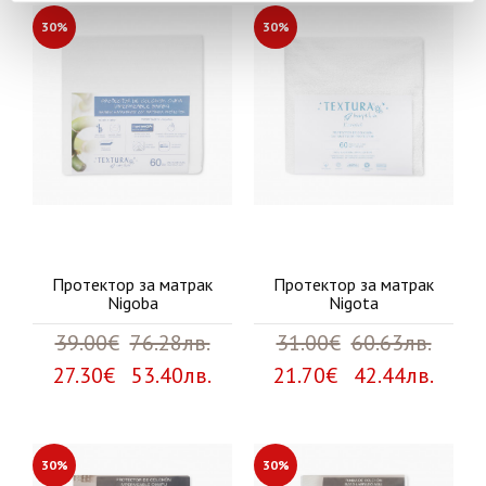
30%
30%
Протектор за матрак
Протектор за матрак
Nigoba
Nigota
39.00€
76.28лв.
31.00€
60.63лв.
27.30€ 53.40лв.
21.70€ 42.44лв.
30%
30%