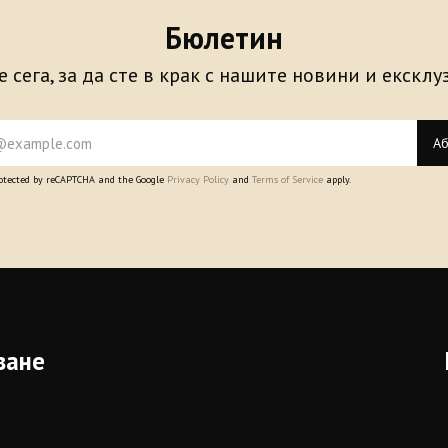
Бюлетин
 сега, за да сте в крак с нашите новини и екскл
Аб
protected by reCAPTCHA and the Google
Privacy Policy
and
Terms of Service
apply.
ване