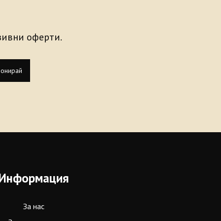
узивни оферти.
онирай
Информация
За нас