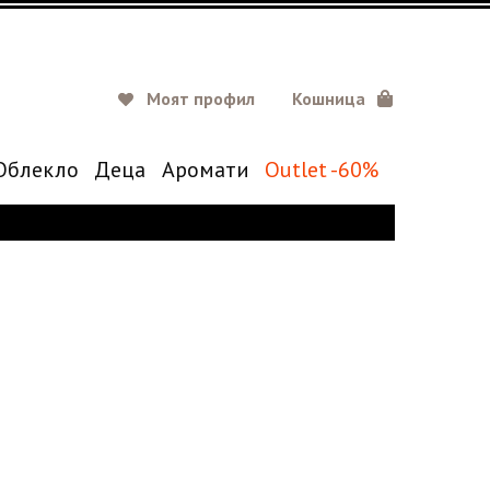
Моят профил
Кошница
Oблекло
Деца
Аромати
Outlet -60%