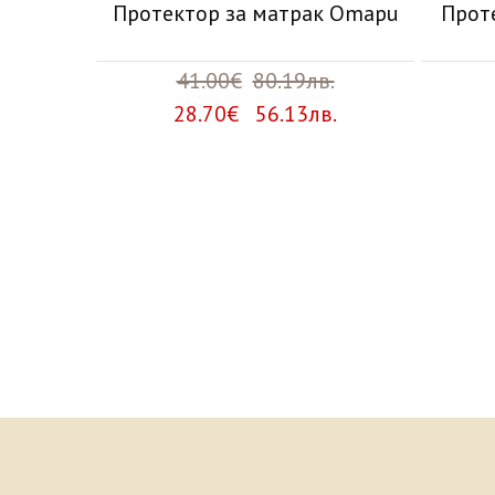
Протектор за матрак Omapu
Прот
41.00€
80.19лв.
28.70€ 56.13лв.