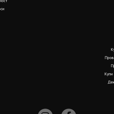
ност
оси
К
Пров
П
Купи 
Дек