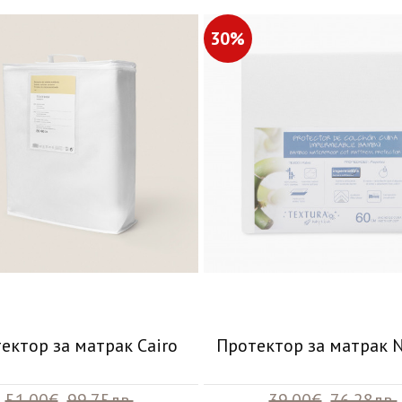
30%
ектор за матрак Cairo
Протектор за матрак 
51.00€
99.75лв.
39.00€
76.28лв.