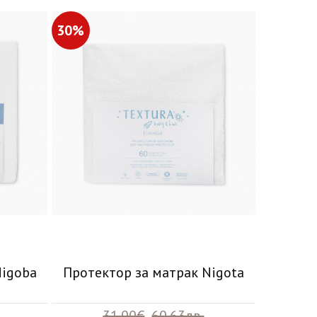
30%
Nigoba
Протектор за матрак Nigota
31.00€
60.63лв.