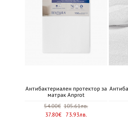
Антибактериален протектор за
Антиба
матрак Anprot
54.00€
105.61лв.
37.80€ 73.93лв.