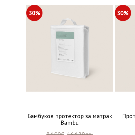
30%
30%
Бамбуков протектор за матрак
Прот
Bambu
84.00€
164.29лв.