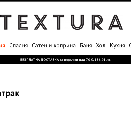
ия
Спалня
Сатен и коприна
Баня
Хол
Кухня
БЕЗПЛАТНА ДОСТАВКА за поръчки над
70 €,
136.91 лв.
атрак