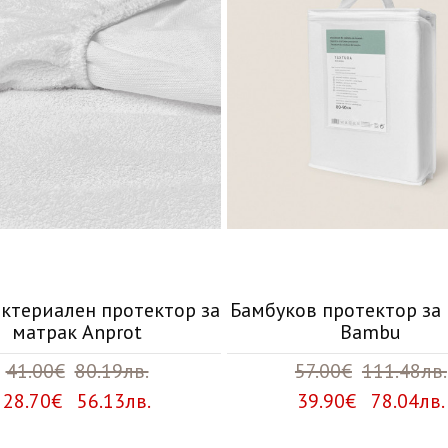
ктериален протектор за
Бамбуков протектор за
матрак Anprot
Bambu
41.00€
80.19лв.
57.00€
111.48лв.
28.70€ 56.13лв.
39.90€ 78.04лв.