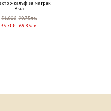
ектор-калъф за матрак
Asia
51.00€
99.75лв.
35.70€ 69.83лв.