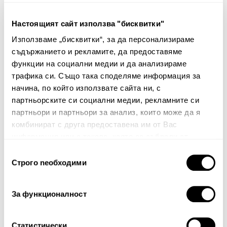
Настоящият сайт използва "бисквитки"
Възглавница-пълнеж за
Възглавница-пълнеж за
декоративна калъфка
декоративна калъфка
Използваме „бисквитки“, за да персонализираме
Marte
Marte
съдържанието и рекламите, да предоставяме
функции на социални медии и да анализираме
10.00€
19.56лв.
13.00€
25.43лв.
трафика си. Също така споделяме информация за
7.00€ 13.69лв.
9.10€ 17.80лв.
начина, по който използвате сайта ни, с
партньорските си социални медии, рекламните си
партньори и партньори за анализ, които може да я
комбинират с друга предоставена им от Вас
информация или с такава, която са събрали от
ползването от Ваша страна на услугите им.
Избор
Строго nеобходими
на
Бюлетин
съгласие
За функционалност
Абонирайте се сега, за да сте в крак с
нашите новини и ексклузивни оферти.
Статистически