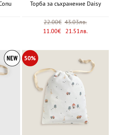
 Conu
Торба за съхранение Daisy
22.00€
43.03лв.
11.00€ 21.51лв.
50%