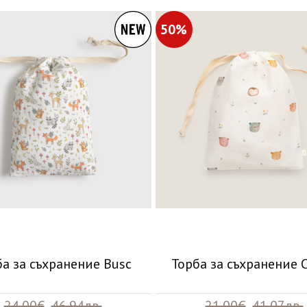
50%
ба за съхранение Busc
Торба за съхранение C
24.00€
46.94лв.
21.00€
41.07лв.