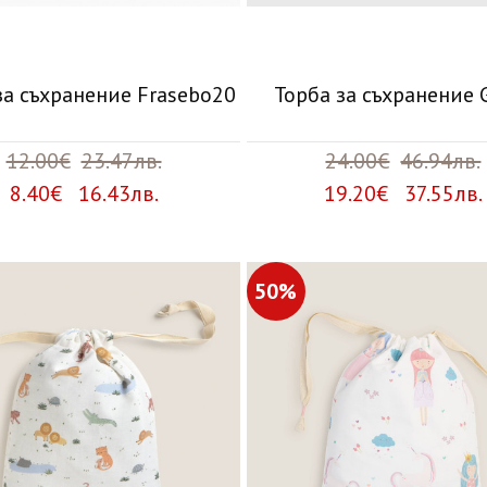
за съхранение Frasebo20
Торба за съхранение 
12.00€
23.47лв.
24.00€
46.94лв.
8.40€ 16.43лв.
19.20€ 37.55лв.
50%