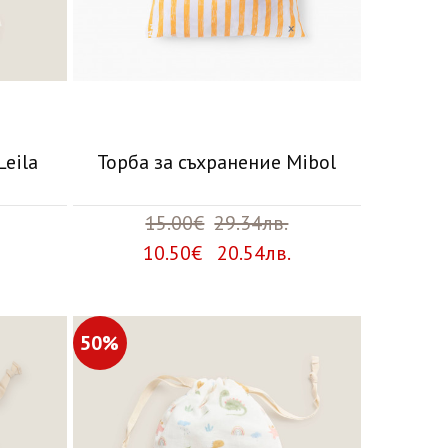
Leila
Торба за съхранение Mibol
15.00€
29.34лв.
10.50€ 20.54лв.
50%