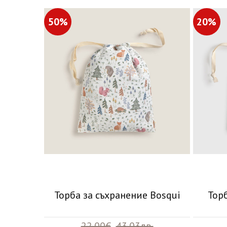
50%
20%
Торба за съхранение Bosqui
Тор
22.00€
43.03лв.