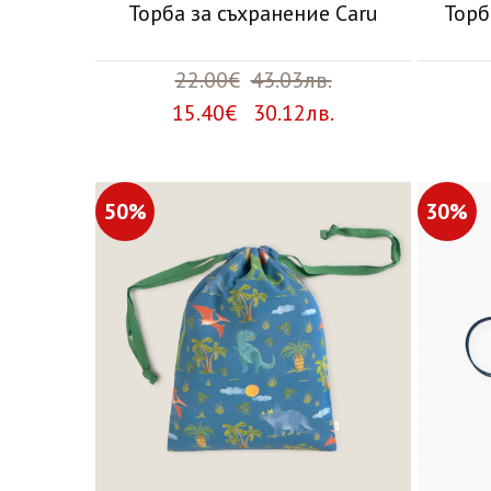
Торба за съхранение Caru
Торб
22.00€
43.03лв.
15.40€ 30.12лв.
50%
30%