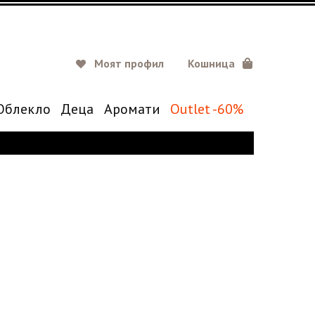
Моят профил
Кошница
Oблекло
Деца
Аромати
Outlet -60%