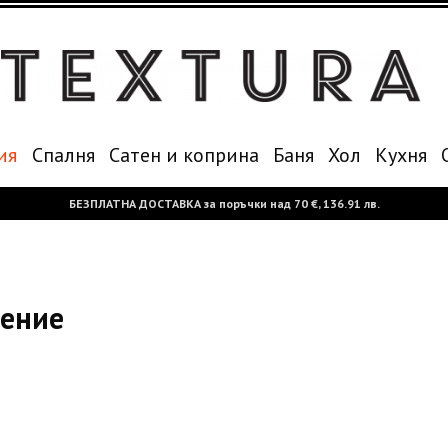
ия
Спалня
Сатен и коприна
Баня
Хол
Кухня
БЕЗПЛАТНА ДОСТАВКА за поръчки над
70 €,
136.91 лв.
нение