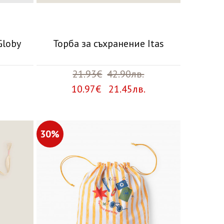
Globy
Торба за съхранение Itas
21.93€
42.90лв.
10.97€ 21.45лв.
30%