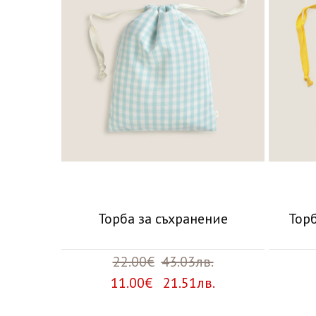
Торба за съхранение
Торб
22.00€
43.03лв.
11.00€ 21.51лв.