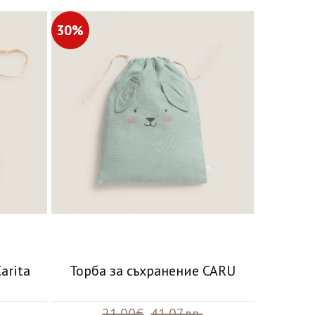
30%
arita
Торба за съхранение CARU
21.00€
41.07лв.