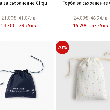
а за съхранение Cirqui
Торба за съхранение
21.00€
41.07лв.
24.00€
46.94лв.
14.70€ 28.75лв.
19.20€ 37.55лв.
20%