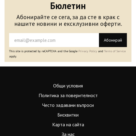
Бюлетин
Абонирайте се сега, за да сте в крак с
нашите новини и ексклузивни оферти.
Абонирай
This site is protected by reCAPTCHA and the Google
Privacy Policy
and
Terms of Service
apply.
Общи условия
Политика за поверителност
Често задавани въпроси
Бисквитки
Карта на сайта
За нас