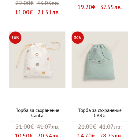
22.00€
43.03лв.
19.20€ 37.55лв.
11.00€ 21.51лв.
50%
30%
Торба за съхранение
Торба за съхранение
Carita
CARU
21.00€
41.07лв.
21.00€
41.07лв.
10.50€ 20.54лв.
14.70€ 28.75лв.