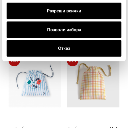
Разреши всички
Торба за съхранение Leila
Торба за съхранение
Mibol
25.00€
48.90лв.
15.00€
29.34лв.
Позволи избора
12.50€ 24.45лв.
10.50€ 20.54лв.
Отказ
30%
50%