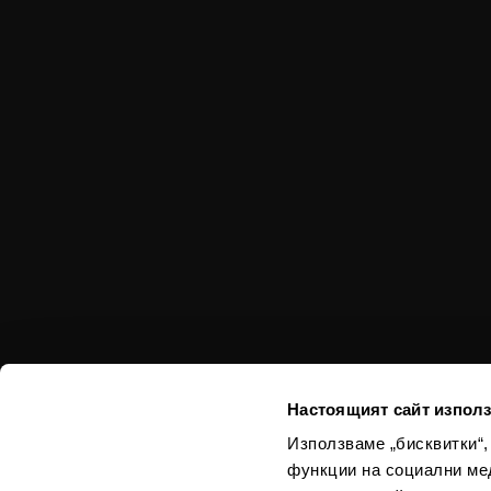
Настоящият сайт използ
Използваме „бисквитки“,
функции на социални ме
Използваният в из