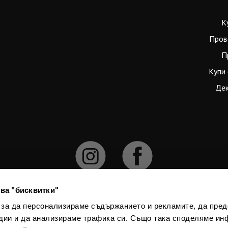
К
Пров
П
Купи 
Дек
ва "бисквитки"
 за да персонализираме съдържанието и рекламите, да пре
дии и да анализираме трафика си. Също така споделяме ин
численията официален курс е 1 € = 1.95583 лв. При конвертирането на 