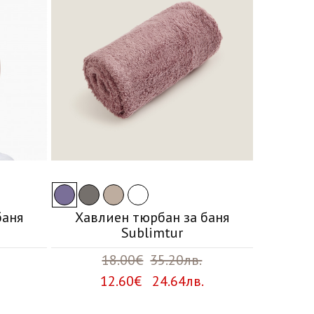
баня
Хавлиен тюрбан за баня
Sublimtur
18.00€
35.20лв.
12.60€ 24.64лв.