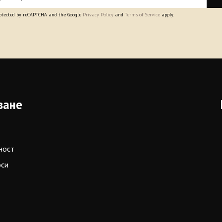
protected by reCAPTCHA and the Google
Privacy Policy
and
Terms of Service
apply.
ване
ност
оси