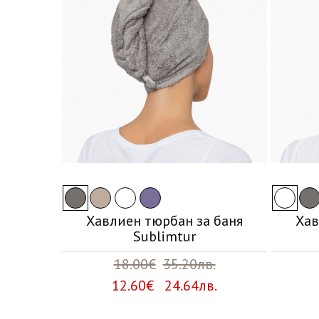
Хавлиен тюрбан за баня
Хав
Sublimtur
18.00€
35.20лв.
12.60€ 24.64лв.