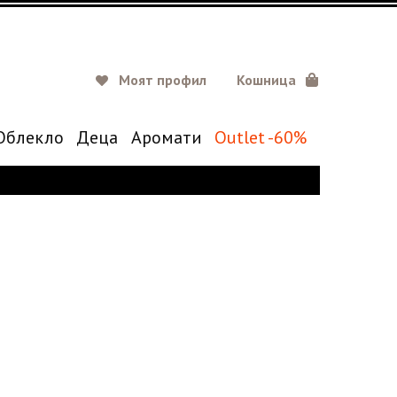
Моят профил
Кошница
Oблекло
Деца
Аромати
Outlet -60%