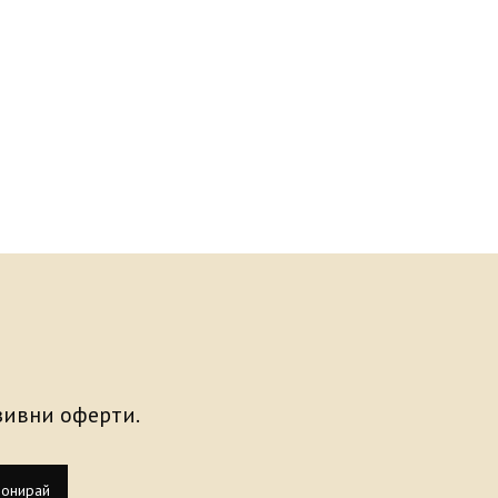
узивни оферти.
онирай