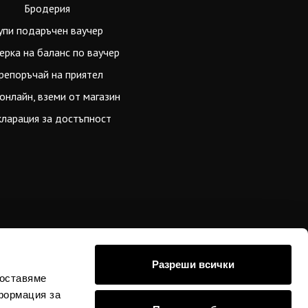
Бродерия
упи подаръчен ваучер
ерка на баланс по ваучер
репоръчай на приятел
онлайн, вземи от магазин
ларация за достъпност
Разреши всички
доставяме
формация за
стойностите в евро