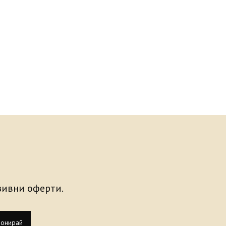
узивни оферти.
онирай