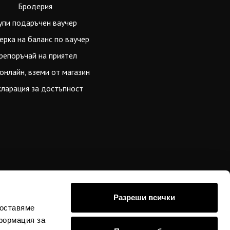
Бродерия
упи подаръчен ваучер
ерка на баланс по ваучер
репоръчай на приятел
онлайн, вземи от магазин
ларация за достъпност
Разреши всички
доставяме
формация за
стойностите в евро