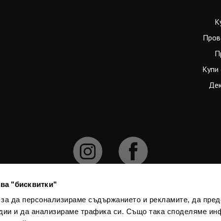
К
Пров
П
Купи 
Дек
ва "бисквитки"
 за да персонализираме съдържанието и рекламите, да пре
дии и да анализираме трафика си. Също така споделяме ин
численията официален курс е 1 € = 1.95583 лв. При конвертирането на 