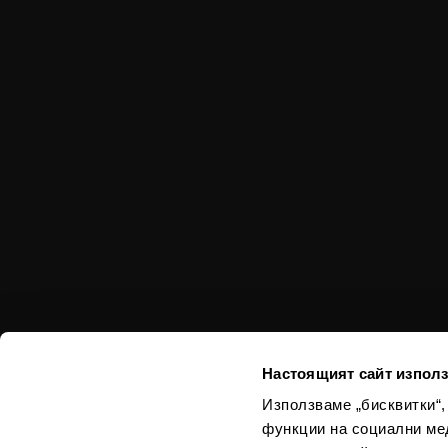
Настоящият сайт използ
Използваме „бисквитки“,
функции на социални ме
Използваният в из