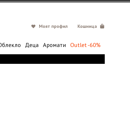
Моят профил
Кошница
Oблекло
Деца
Аромати
Outlet -60%