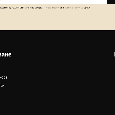
protected by reCAPTCHA and the Google
Privacy Policy
and
Terms of Service
apply.
ване
ност
оси