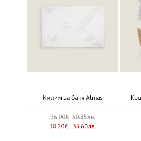
Килим за баня Almas
Кош
26.00€
50.85лв.
18.20€ 35.60лв.