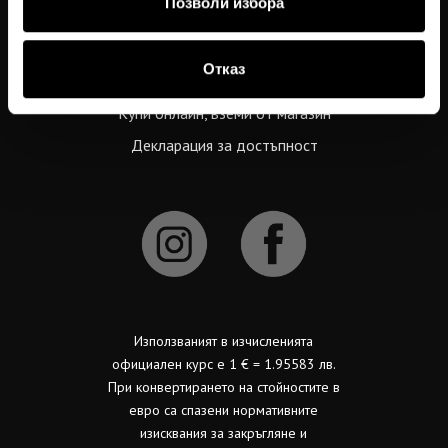
Позволи избора
Купи подаръчен ваучер
Проверка на баланс по ваучер
Отказ
Препоръчай на приятел
Купи онлайн, вземи от магазин
Декларация за достъпност
Използваният в изчисленията
официален курс е 1 € = 1.95583 лв.
При конвертирането на стойностите в
евро са спазени нормативните
изисквания за закръгляне и