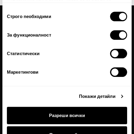
информация или с такава, която са събрали от
ползването от Ваша страна на услугите им.
Избор
Строго nеобходими
на
Общи условия
съгласие
Политика за поверителност
За функционалност
Често задавани въпроси
Бисквитки
Статистически
Карта на сайта
За нас
Маркетингови
За връзка с нас
Textura Premium
Покажи детайли
Магазини
Работи с нас
Разреши всички
Връщане и замяна
Бродерия