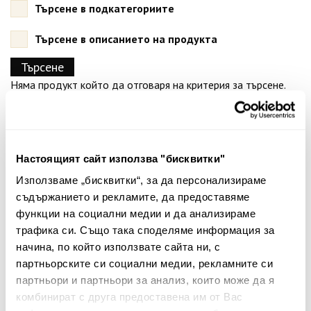
Търсене в подкатегориите
Търсене в описанието на продукта
Няма продукт който да отговаря на критерия за търсене.
Настоящият сайт използва "бисквитки"
Бюлетин
Използваме „бисквитки“, за да персонализираме
съдържанието и рекламите, да предоставяме
Абонирайте се сега, за да сте в крак с
функции на социални медии и да анализираме
нашите новини и ексклузивни оферти.
трафика си. Също така споделяме информация за
начина, по който използвате сайта ни, с
Абонирай
партньорските си социални медии, рекламните си
партньори и партньори за анализ, които може да я
This site is protected by reCAPTCHA and the Google
Privacy Policy
and
Terms of Service
комбинират с друга предоставена им от Вас
apply.