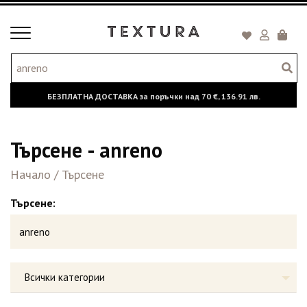
Toggle
Кошни
navigation
БЕЗПЛАТНА ДОСТАВКА за поръчки над
70 €,
136.91 лв.
Търсене - anreno
Начало
/
Търсене
Търсене:
Всички категории