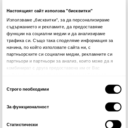
Настоящият сайт използва "бисквитки"
Антибактериален юрган
Антибактериален юрган
Използваме „бисквитки“, за да персонализираме
Anreno
Anreno
съдържанието и рекламите, да предоставяме
функции на социални медии и да анализираме
91.00€ 177.98лв.
54.00€ 105.61лв.
трафика си. Също така споделяме информация за
начина, по който използвате сайта ни, с
партньорските си социални медии, рекламните си
партньори и партньори за анализ, които може да я
комбинират с друга предоставена им от Вас
информация или с такава, която са събрали от
ползването от Ваша страна на услугите им.
Избор
Строго nеобходими
на
Бюлетин
съгласие
Абонирайте се сега, за да сте в крак с
За функционалност
нашите новини и ексклузивни оферти.
Статистически
Абонирай