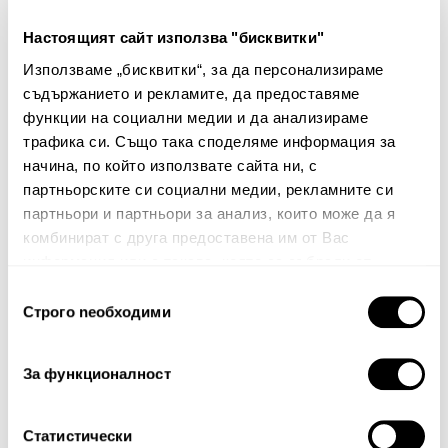
Настоящият сайт използва "бисквитки"
Декоративна калъфка за
Декоративна калъфка за
Използваме „бисквитки“, за да персонализираме
възглавница Chenic
възглавница Chenic
съдържанието и рекламите, да предоставяме
25.00€
48.90лв.
25.00€
48.90лв.
функции на социални медии и да анализираме
15.00€ 29.34лв.
15.00€ 29.34лв.
трафика си. Също така споделяме информация за
начина, по който използвате сайта ни, с
партньорските си социални медии, рекламните си
партньори и партньори за анализ, които може да я
комбинират с друга предоставена им от Вас
информация или с такава, която са събрали от
ползването от Ваша страна на услугите им.
Избор
Строго nеобходими
на
Бюлетин
съгласие
Абонирайте се сега, за да сте в крак с
За функционалност
нашите новини и ексклузивни оферти.
Статистически
Абонирай