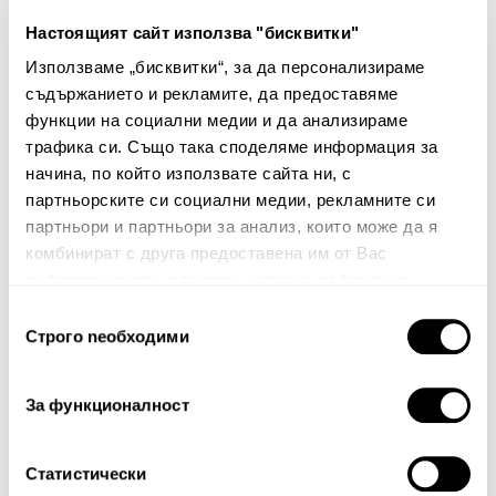
Настоящият сайт използва "бисквитки"
Покривка Clau
Използваме „бисквитки“, за да персонализираме
съдържанието и рекламите, да предоставяме
48.00€
93.88лв.
функции на социални медии и да анализираме
24.00€ 46.94лв.
трафика си. Също така споделяме информация за
начина, по който използвате сайта ни, с
партньорските си социални медии, рекламните си
партньори и партньори за анализ, които може да я
комбинират с друга предоставена им от Вас
информация или с такава, която са събрали от
ползването от Ваша страна на услугите им.
Избор
Строго nеобходими
Бюлетин
на
съгласие
Абонирайте се сега, за да сте в крак с
За функционалност
нашите новини и ексклузивни оферти.
Статистически
Абонирай