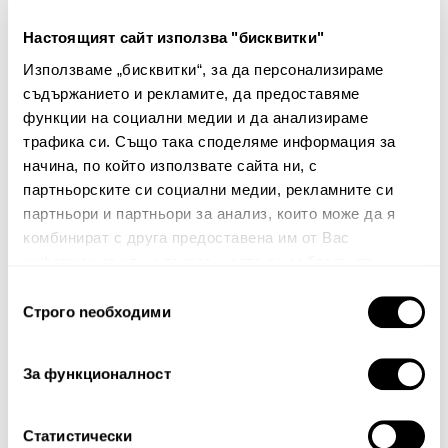
Настоящият сайт използва "бисквитки"
Декоративна калъфка за
Използваме „бисквитки“, за да персонализираме
възглавница Cresi
съдържанието и рекламите, да предоставяме
25.00€
48.90лв.
функции на социални медии и да анализираме
10.00€ 19.56лв.
трафика си. Също така споделяме информация за
начина, по който използвате сайта ни, с
партньорските си социални медии, рекламните си
партньори и партньори за анализ, които може да я
комбинират с друга предоставена им от Вас
информация или с такава, която са събрали от
ползването от Ваша страна на услугите им.
Избор
Строго nеобходими
на
Бюлетин
съгласие
Абонирайте се сега, за да сте в крак с
За функционалност
нашите новини и ексклузивни оферти.
Статистически
Абонирай