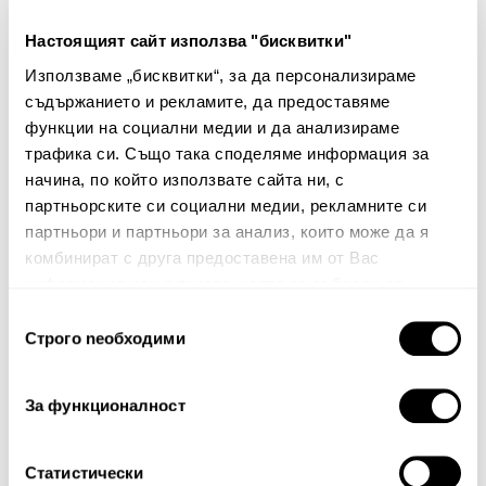
Настоящият сайт използва "бисквитки"
Декоративна калъфка за
Торба за съхранение Dinis
Използваме „бисквитки“, за да персонализираме
възглавница Dinis
съдържанието и рекламите, да предоставяме
22.00€
43.03лв.
25.00€
48.90лв.
функции на социални медии и да анализираме
11.00€ 21.51лв.
12.50€ 24.45лв.
трафика си. Също така споделяме информация за
начина, по който използвате сайта ни, с
партньорските си социални медии, рекламните си
партньори и партньори за анализ, които може да я
комбинират с друга предоставена им от Вас
информация или с такава, която са събрали от
ползването от Ваша страна на услугите им.
Избор
Строго nеобходими
на
Бюлетин
съгласие
Абонирайте се сега, за да сте в крак с
За функционалност
нашите новини и ексклузивни оферти.
Статистически
Абонирай