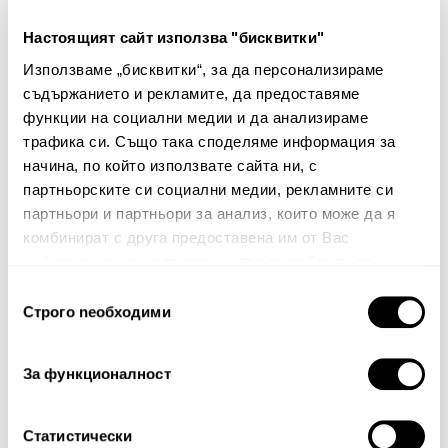
Настоящият сайт използва "бисквитки"
Декоративна калъфка
Плик за завивка Folio
Използваме „бисквитки“, за да персонализираме
Foliona
съдържанието и рекламите, да предоставяме
84.00€
164.29лв.
38.00€
74.32лв.
функции на социални медии и да анализираме
58.80€ 115.00лв.
19.00€ 37.16лв.
трафика си. Също така споделяме информация за
начина, по който използвате сайта ни, с
партньорските си социални медии, рекламните си
партньори и партньори за анализ, които може да я
комбинират с друга предоставена им от Вас
информация или с такава, която са събрали от
ползването от Ваша страна на услугите им.
Избор
Строго nеобходими
на
Бюлетин
съгласие
Абонирайте се сега, за да сте в крак с
За функционалност
нашите новини и ексклузивни оферти.
Статистически
Абонирай