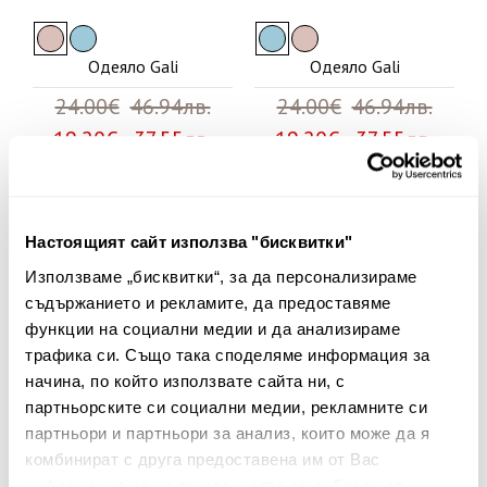
Одеяло Gali
Одеяло Gali
24.00€
46.94лв.
24.00€
46.94лв.
19.20€ 37.55лв.
19.20€ 37.55лв.
20%
Настоящият сайт използва "бисквитки"
Използваме „бисквитки“, за да персонализираме
съдържанието и рекламите, да предоставяме
функции на социални медии и да анализираме
трафика си. Също така споделяме информация за
начина, по който използвате сайта ни, с
партньорските си социални медии, рекламните си
партньори и партньори за анализ, които може да я
комбинират с друга предоставена им от Вас
информация или с такава, която са събрали от