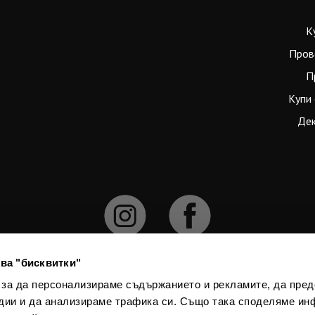
К
Пров
П
Купи 
Дек
ва "бисквитки"
 за да персонализираме съдържанието и рекламите, да пре
дии и да анализираме трафика си. Също така споделяме ин
численията официален курс е 1 € = 1.95583 лв. При конвертирането на 