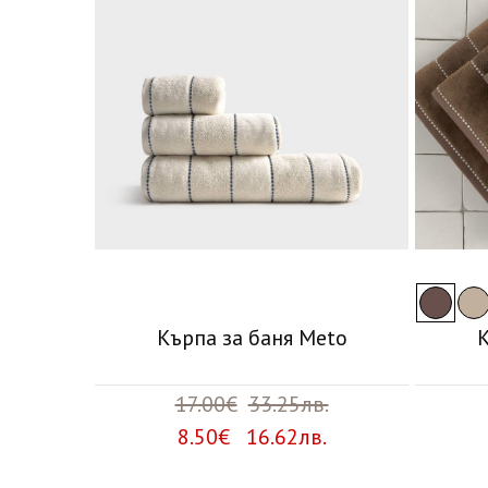
Кърпа за баня Meto
К
17.00€
33.25лв.
8.50€ 16.62лв.