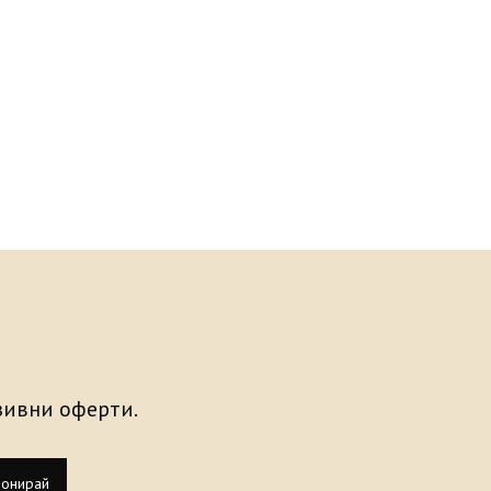
узивни оферти.
онирай