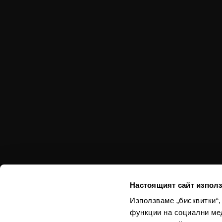
Настоящият сайт използ
Използваме „бисквитки“,
функции на социални ме
Използваният в из