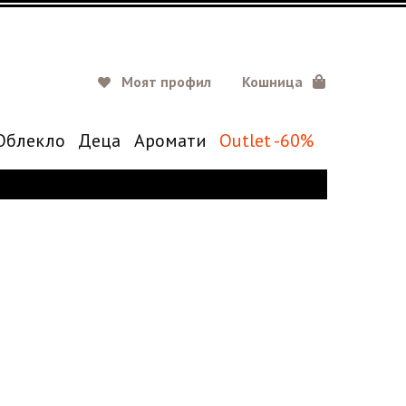
Моят профил
Кошница
Oблекло
Деца
Аромати
Outlet -60%