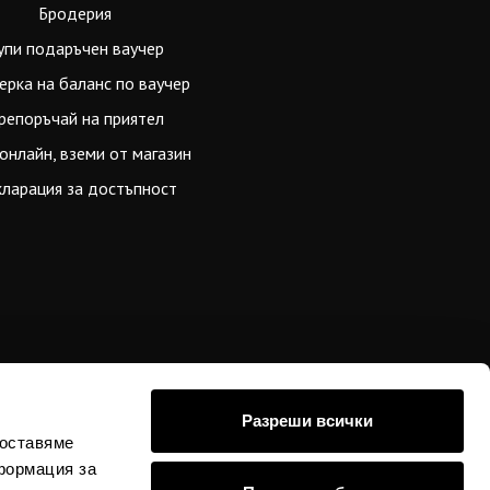
Бродерия
упи подаръчен ваучер
ерка на баланс по ваучер
репоръчай на приятел
онлайн, вземи от магазин
ларация за достъпност
Разреши всички
доставяме
формация за
стойностите в евро