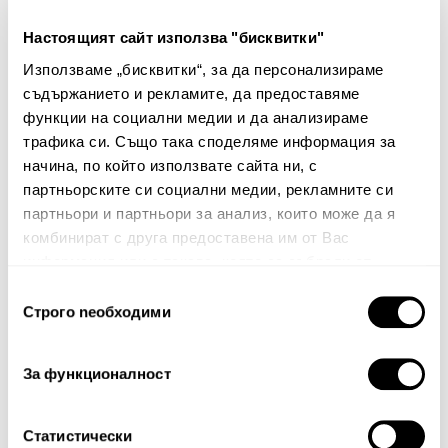
Настоящият сайт използва "бисквитки"
Декоративна калъфка за
Декоративна калъфка за
Използваме „бисквитки“, за да персонализираме
възглавница Pupi
възглавница Pupi
съдържанието и рекламите, да предоставяме
29.00€
56.72лв.
29.00€
56.72лв.
функции на социални медии и да анализираме
14.50€ 28.36лв.
14.50€ 28.36лв.
трафика си. Също така споделяме информация за
начина, по който използвате сайта ни, с
партньорските си социални медии, рекламните си
партньори и партньори за анализ, които може да я
комбинират с друга предоставена им от Вас
информация или с такава, която са събрали от
ползването от Ваша страна на услугите им.
Избор
Строго nеобходими
на
Бюлетин
съгласие
Абонирайте се сега, за да сте в крак с
За функционалност
нашите новини и ексклузивни оферти.
Статистически
Абонирай